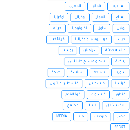
المالديف
ألمانيا
المغرب
المناخ
انفجار
اوكراني
اوكرنيا
بوتين
تداول
تكنولوجيا
جرائم
حرب
حرب روسيا وأوكرانيا
خر الأخبار
دراسة حديثة
درامنان
روسيا
رياضة
سطو مسلح طرابلس
سوريا
سياحة
سياسة
صحة
فرنسا
فلسطين
فلسطين و الأردن
فنداق
فيسبوك
كرة القدم
لايف ستايل
ليبيا
مجتمع
مصر
منوعات
ميتا
MEDIA
SPORT