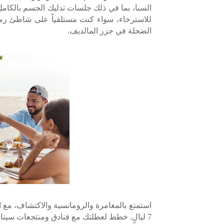
السبا، بما في ذلك جلسات تدليك الجسم بالكامل وت
للاسترخاء، سواء كنت مستلقياً على شاطئ رملي
الضحلة في جزر المالديف.
7 ليالٍ. خطط لعطلتك مع فنادق ومنتجعات سينامون الآن!