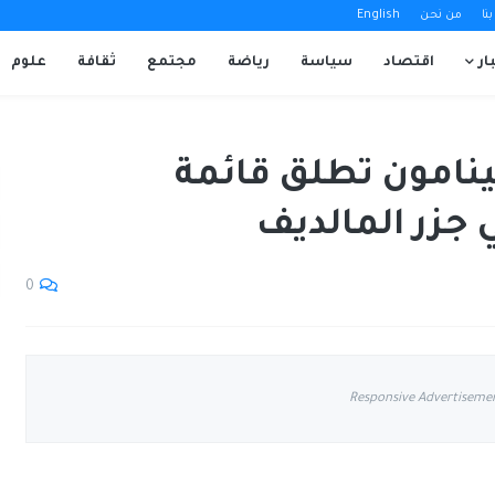
نا
من نحن
English
ار
اقتصاد
سياسة
رياضة
مجتمع
ثقافة
علوم
نامون تطلق قائمة
جزر المالديف
0
Responsive Advertiseme