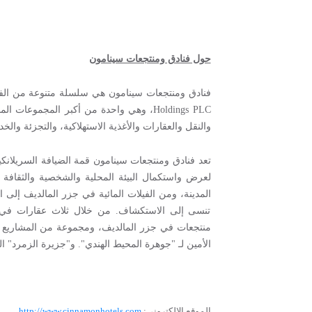
حول فنادق ومنتجعات سينامون
فنادق ومنتجعات سينامون هي سلسلة متنوعة من الف
Holdings PLC
، وهي واحدة من أكبر المجموعات المدر
والنقل والعقارات والأغذية الاستهلاكية، والتجزئة والخ
تعد فنادق ومنتجعات سينامون قمة الضيافة السريلانكية
لعرض واستكمال البيئة المحلية والشخصية والثقافة وا
المدينة، ومن الفيلات المائية في جزر المالديف إلى 
تنسى إلى الاستكشاف. من خلال ثلاث عقارات في ال
منتجعات في جزر المالديف، ومجموعة من المشاريع ال
الأمين لـ "جوهرة المحيط الهندي". و"جزيرة الزمرد" الخ
الموقع الإلكتروني:
http://www.cinnamonhotels.com