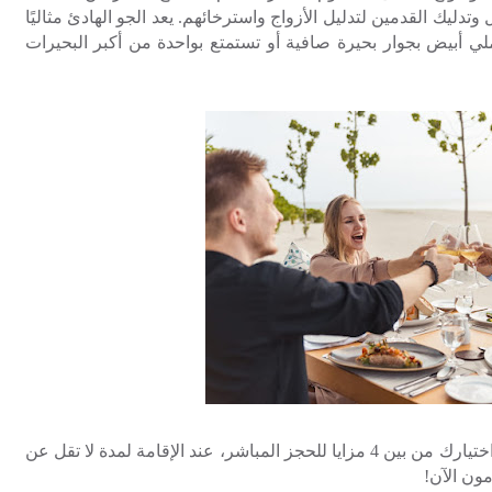
دليك القدمين لتدليل الأزواج واسترخائهم. يعد الجو الهادئ مثاليًا
 أبيض بجوار بحيرة صافية أو تستمتع بواحدة من أكبر البحيرات
استمتع بالمغامرة والرومانسية والاكتشاف، مع اختيارك من بين 4 مزايا للحجز المباشر، عند الإقامة لمدة لا تقل عن