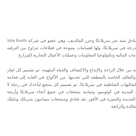
نادق تمتد عبر سريلانكا وجزر المالديف، وهي عضو في شركة
John Keells
جة في سريلانكا، ولها اهتمامات متنوعة في قطاعات تتراوح بين الترفيه
دمات المالية وتكنولوجيا المعلومات وعمليات الأعمال التجارية للمزارع.
 من خلال الراحة والإبداع والاكتشاف والحياة الملهمة. تم تصميم كل عقار
لتقاليد الخاصة بالمنطقة التي تخدمها. من الأكواخ في الغابة إلى فخامة
الشاليهات الشاطئية في سريلانكا، تم تصميم كل منتجع ليأخذك في رحلة لا
مدينة في كولومبو، وثمانية منتجعات في جميع أنحاء سريلانكا وأربعة
جديدة والمثيرة في الأفق، تعد فنادق ومنتجعات سينامون شريكك ودليلك
الدة والرائعة.