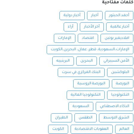
كلمات مفتاحية
أحمد الحبتور
أخبار
أخبار دولية
أخبار عالمية
أخر الأخبار
أراء
افلاديمير بوتين
اقتصاد
الإمارات
الإمارات،السعودية، قطر، عمان، البحرين،الكويت
الأمن السيبراني
البحرين
البرينييه
البلوكشين
البنك المركزي في سرت
البورصة
البورصة الروسية
التكنولوجيا
التكنولوجيا المالية
الذكاء الاصطناعي
السعودية
الشرق الاوسط
الطقس
الطيران
العالم
العقوبات الاقتصادية
الكويت