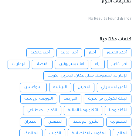
تعليقات الزوار
No Results Found
Error:
كلمات مفتاحية
أحمد الحبتور
أخبار
أخبار دولية
أخبار عالمية
أخر الأخبار
أراء
افلاديمير بوتين
اقتصاد
الإمارات
الإمارات،السعودية، قطر، عمان، البحرين،الكويت
الأمن السيبراني
البحرين
البرينييه
البلوكشين
البنك المركزي في سرت
البورصة
البورصة الروسية
التكنولوجيا
التكنولوجيا المالية
الذكاء الاصطناعي
السعودية
الشرق الاوسط
الطقس
الطيران
العالم
العقوبات الاقتصادية
الكويت
المالديف