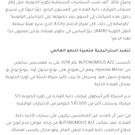
وصرّح قائلاً
:
"لقد لعبت السياسات الاستباقية لكوريا الجنوبية، مثل إطار
مبيعات المركبات ذاتية القيادة من المستوى الرابع، دورًا حيويًا في تسريع
دخول هذه المركبات إلى السوق بعد حصولها على التراخيص القانونية"
"بالإضافة إلى ذلك، كان لمركز الاختبار
K-City
، الذي تديره هيئة سلامة
النقل الكورية (
KATRI
)، دورٌ أساسي في تطوير تقنياتنا، ونحن ممتنون جدًا
لهذا الدعم"
تنفيذ استراتيجية متميزة للنمو العالمي
تأسست
AUTONOMOUS A2Z
عام 2018 على يد مهندسين سابقين
من
Hyundai Motor
، وهم جي-هيونغ هان، يونغ-تشول أوه، بيونغ-يونغ يو،
وميونغ-سيون هيو، وسرعان ما برزت كأبرز شركة ناشئة في كوريا الجنوبية
بمجال القيادة الذاتية
تدير الشركة أكبر أسطول مركبات ذاتية القيادة في كوريا الجنوبية (51
مركبة)، وسجلت أكثر من 570,000 كيلومتر من الاختبارات الواقعية
في حين أن العديد من المنافسين يركزون على سيارات الأجرة ذاتية
القيادة، فقد تمكنت
AUTONOMOUS A2Z
من إيجاد موطئ قدم قوي في
قطاع الحافلات ذاتية القيادة للنقل العام، وهو مجال يكتسب اهتمامًا