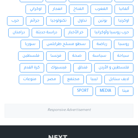
ألمانيا
المغرب
المناخ
انفجار
اوكراني
اوكرنيا
بوتين
تداول
تكنولوجيا
جرائم
حرب
حرب روسيا وأوكرانيا
خر الأخبار
دراسة حديثة
درامنان
روسيا
رياضة
سطو مسلح طرابلس
سوريا
سياحة
سياسة
صحة
فرنسا
فلسطين
فلسطين و الأردن
فنداق
فيسبوك
كرة القدم
لايف ستايل
ليبيا
مجتمع
مصر
منوعات
ميتا
MEDIA
SPORT
Responsive Advertisement