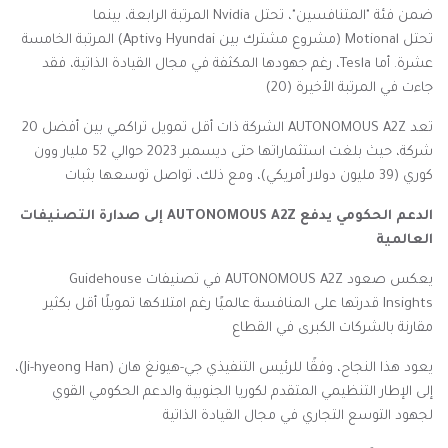
ضمن فئة "المتنافسين"، تحتل
Nvidia
المرتبة الرابعة، بينما
تحتل
Motional
(مشروع مشترك بين
Hyundai
و
Aptiv
) المرتبة الخامسة
عشرة. أما
Tesla
، رغم جهودها المكثفة في مجال القيادة الذاتية، فقد
جاءت في المرتبة الأخيرة (20)
تعد
AUTONOMOUS A2Z
الشركة ذات أقل تمويل تراكمي بين أفضل 20
شركة، حيث بلغت استثماراتها حتى ديسمبر 2023 حوالي 52 مليار وون
كوري (39 مليون دولار أمريكي)، ومع ذلك، تواصل توسعها بثبات
الدعم الحكومي يدفع
AUTONOMOUS A2Z
إلى صدارة التصنيفات
العالمية
يعكس صعود
AUTONOMOUS A2Z
في تصنيفات
Guidehouse
Insights
قدرتها على المنافسة عالميًا رغم امتلاكها تمويلًا أقل بكثير
مقارنة بالشركات الكبرى في القطاع
يعود هذا النجاح، وفقًا للرئيس التنفيذي جي-هيونغ هان (
Ji-hyeong Han
)،
إلى الإطار التنظيمي المتقدم لكوريا الجنوبية والدعم الحكومي القوي
لجهود التوسع التجاري في مجال القيادة الذاتية