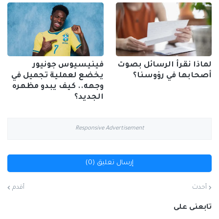
لماذا نقرأ الرسائل بصوت
فينيسيوس جونيور
أصحابها في رؤوسنا؟
يخضع لعملية تجميل في
وجهه.. كيف يبدو مظهره
الجديد؟
Responsive Advertisement
إرسال تعليق (0)
أحدث
أقدم
تابعنى على