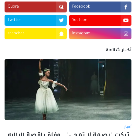
Quora
Facebook
Twitter
YouTube
snapchat
Instagram
أخبار شائعة
أخبار
.تركت "بصمة لا تمحى".. وفاة راقصة الباليه