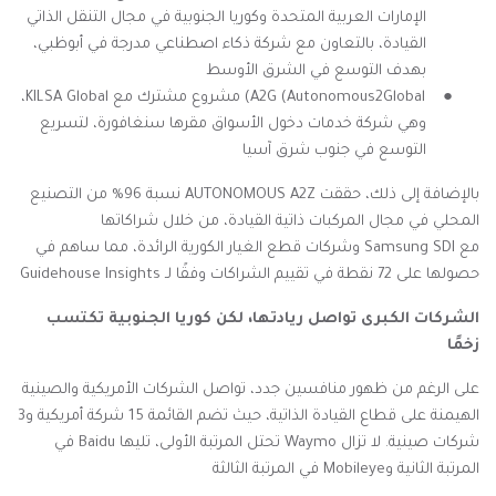
الإمارات العربية المتحدة وكوريا الجنوبية في مجال التنقل الذاتي
القيادة، بالتعاون مع شركة ذكاء اصطناعي مدرجة في أبوظبي،
بهدف التوسع في الشرق الأوسط
●
A2G (Autonomous2Global
) مشروع مشترك مع
KILSA Global
،
وهي شركة خدمات دخول الأسواق مقرها سنغافورة، لتسريع
التوسع في جنوب شرق آسيا
بالإضافة إلى ذلك، حققت
AUTONOMOUS A2Z
نسبة 96% من التصنيع
المحلي في مجال المركبات ذاتية القيادة، من خلال شراكاتها
مع
Samsung SDI
وشركات قطع الغيار الكورية الرائدة، مما ساهم في
حصولها على 72 نقطة في تقييم الشراكات وفقًا لـ
Guidehouse Insights
الشركات الكبرى تواصل ريادتها، لكن كوريا الجنوبية تكتسب
زخمًا
على الرغم من ظهور منافسين جدد، تواصل الشركات الأمريكية والصينية
الهيمنة على قطاع القيادة الذاتية، حيث تضم القائمة 15 شركة أمريكية و3
شركات صينية. لا تزال
Waymo
تحتل المرتبة الأولى، تليها
Baidu
في
المرتبة الثانية و
Mobileye
في المرتبة الثالثة