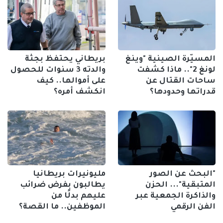
المسيّرة الصينية "وينغ
بريطاني يحتفظ بجثة
لونغ 2".. ماذا كشفت
والدته 3 سنوات للحصول
ساحات القتال عن
على أموالها.. كيف
قدراتها وحدودها؟
انكشف أمره؟
"البحث عن الصور
مليونيرات بريطانيا
المتبقية"... الحزن
يطالبون بفرض ضرائب
والذاكرة الجمعية عبر
عليهم بدلًا من
الفن الرقمي
الموظفين.. ما القصة؟