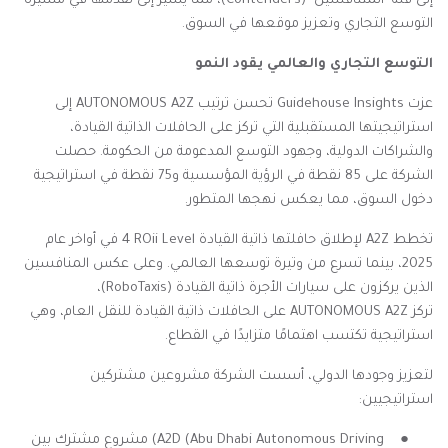
إلى فئة "المتنافسين" (
Contenders
)، مما يشير إلى تقدمها في مسيرة
التوسع التجاري وتعزيز موقعها في السوق.
التوسع التجاري والعالمي يقود النمو
عزت
Guidehouse Insights
تحسن ترتيب
AUTONOMOUS A2Z
إلى
استراتيجيتها المستقبلية التي تركز على الحافلات الذاتية القيادة،
والشراكات الدولية، وجهود التوسع المدعومة من الحكومة. حصلت
الشركة على 85 نقطة في الرؤية المؤسسية و75 نقطة في استراتيجية
دخول السوق، مما يعكس نهجها المتطور.
تخطط
A2Z
لإطلاق حافلتها ذاتية القيادة
ROii Level
4 في أواخر عام
2025، بينما تسرع من وتيرة توسعها العالمي. وعلى عكس المنافسين
الذين يركزون على سيارات الأجرة ذاتية القيادة (
RoboTaxis
)،
تركز
AUTONOMOUS A2Z
على الحافلات ذاتية القيادة للنقل العام، وهي
استراتيجية تكتسب اهتمامًا متزايدًا في القطاع.
لتعزيز وجودها الدولي، أسست الشركة مشروعين مشتركين
استراتيجيين
:
●
A2D (Abu Dhabi Autonomous Driving
) مشروع مشترك بين