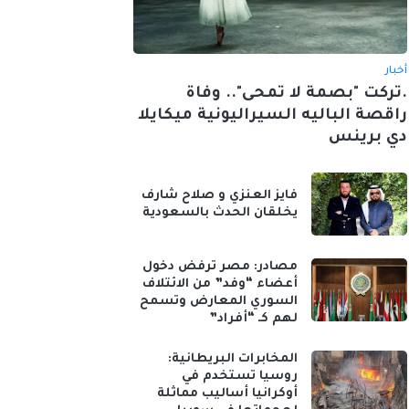
أخبار
.تركت "بصمة لا تمحى".. وفاة
راقصة الباليه السيراليونية ميكايلا
دي برينس
فايز العنزي و صلاح شارف
يخلقان الحدث بالسعودية
مصادر: مصر ترفض دخول
أعضاء “وفد” من الائتلاف
السوري المعارض وتسمح
لهم كـ “أفراد”
المخابرات البريطانية:
روسيا تستخدم في
أوكرانيا أساليب مماثلة