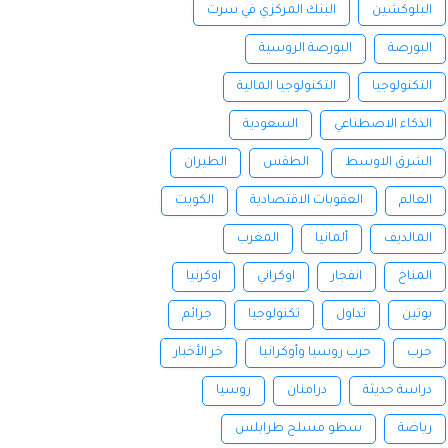
البلوكشين
البنك المركزي في سرت
البورصة
البورصة الروسية
التكنولوجيا
التكنولوجيا المالية
الذكاء الاصطناعي
السعودية
الشرق الاوسط
الطقس
الطيران
العالم
العقوبات الاقتصادية
الكويت
المالديف
ألمانيا
المغرب
المناخ
انفجار
اوكراني
اوكرنيا
بوتين
تداول
تكنولوجيا
جرائم
حرب
حرب روسيا وأوكرانيا
خر الأخبار
دراسة حديثة
درامنان
روسيا
رياضة
سطو مسلح طرابلس