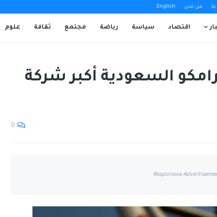
نا
من نحن
English
ار
اقتصاد
سياسة
رياضة
مجتمع
ثقافة
علوم
رامكو السعودية أكبر شركة
0
Responsive Advertiseme