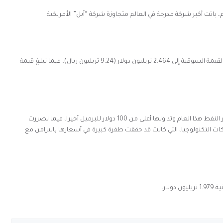
 باتت أكبر شركة مدرجة في العالم متجاوزة شركة “آبل” الأمريكية.
جاء ذلك بعد ارتفاع سهم الشركة إلى 46.20 ريال لترتفع القيمة السوقية إلى 2.464 تريليون دولار (9.24 تريليون ريال)، فيما تبلغ قيمة
واستفادت شركة “أرامكو” السعودية من ارتفاعات أسعار النفط هذا العام وتداولها أعلى من 100 دولار للبرميل أخيرا، فيما تضررت
 التكنولوجيا، التي كانت قد حققت طفرة كبيرة في أسعارها بالتزامن مع
ار.