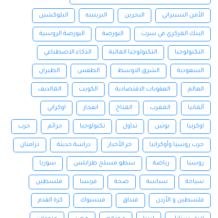
الأمن السيبراني
البحرين
البرينييه
البلوكشين
البنك المركزي في سرت
البورصة
البورصة الروسية
التكنولوجيا
التكنولوجيا المالية
الذكاء الاصطناعي
السعودية
الشرق الاوسط
الطقس
الطيران
العالم
العقوبات الاقتصادية
الكويت
المالديف
ألمانيا
المغرب
المناخ
انفجار
اوكراني
اوكرنيا
بوتين
تداول
تكنولوجيا
جرائم
حرب
حرب روسيا وأوكرانيا
خر الأخبار
دراسة حديثة
درامنان
روسيا
رياضة
سطو مسلح طرابلس
سوريا
سياحة
سياسة
صحة
فرنسا
فلسطين
فلسطين و الأردن
فنداق
فيسبوك
كرة القدم