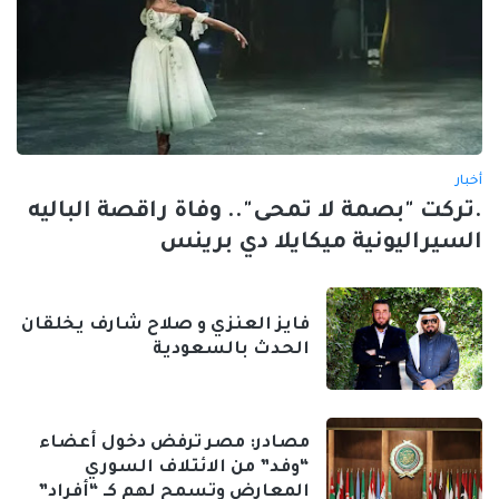
أخبار
.تركت "بصمة لا تمحى".. وفاة راقصة الباليه
السيراليونية ميكايلا دي برينس
فايز العنزي و صلاح شارف يخلقان
الحدث بالسعودية
مصادر: مصر ترفض دخول أعضاء
“وفد” من الائتلاف السوري
المعارض وتسمح لهم كـ “أفراد”