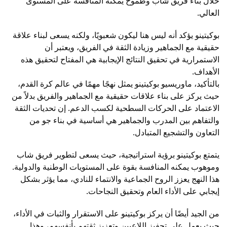
خلال بناء فريق شاب وطموح يمكنه المنافسة على المستوى
العالي.
بوكيتينو يؤكد أنه ليس هنا ليكون شعبويًا، ولكنه يسعى لبناء علاقة
حقيقية مع الجماهير وزيادة الثقة في الفريق، ويعتبر أن
الاستمرارية في تحقيق النتائج الإيجابية هي المفتاح لتحقيق هذه
الأهداف.
بالتأكيد، ماوريسيو بوكيتينو يمثل نهجًا مهمًا في عالم كرة القدم،
حيث يركز على بناء علاقات حقيقية مع الجماهير والفريق بدلاً من
الاعتماد على الحركات السطحية لكسب الدعم. إن تحديات الثقة
والتفاهم بين المدرب والجماهير هي أساسية في بناء جو من
التعاون والتشجيع المتبادل.
يتمتع بوكيتينو برؤية استراتيجية، حيث يسعى لتطوير فريق شاب
وموهوب يمكنه المنافسة بقوة على المستويات الوطنية والدولية.
هذا النهج يعزز الروح الجماعية والانتماء للنادي، مما يؤثر بشكل
إيجابي على الأداء العام وتحقيق النجاحات.
من الجيد أيضًا أن يركز بوكيتينو على الاستقرار والثبات في الأداء،
حيث يعمل على تحفيز اللاعبين وتعزيز ثقتهم بأنفسهم، وهذا