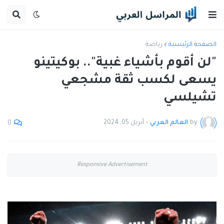
الصفحة الرئيسية
رياضة
"لن أقوم بأشياء غبية".. بوكيتينو
يسعى لكسب ثقة مشجعي
تشيلسي
by
العالم العربي
-
أبريل 05, 2024
0
Responsive Advertisement