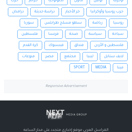
اوكرنيا
بوتين
تداول
تكنولوجيا
جرائم
حرب
حرب روسيا وأوكرانيا
خر الأخبار
دراسة حديثة
درامنان
روسيا
رياضة
سطو مسلح طرابلس
سوريا
سياحة
سياسة
صحة
فرنسا
فلسطين
فلسطين و الأردن
فنداق
فيسبوك
كرة القدم
لايف ستايل
ليبيا
مجتمع
مصر
منوعات
ميتا
MEDIA
SPORT
Responsive Advertisement
المراسل العربي موقع إخباري متجدد على مدار الساعه