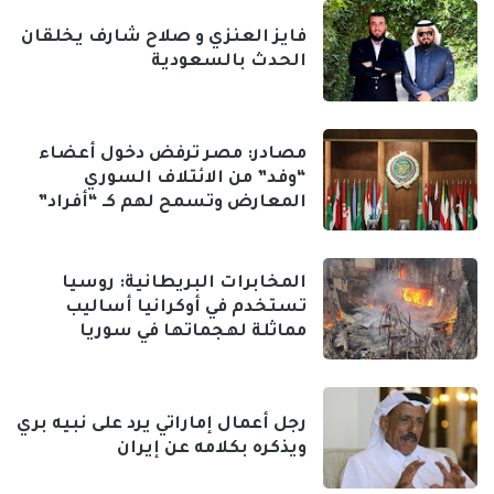
فايز العنزي و صلاح شارف يخلقان
الحدث بالسعودية
مصادر: مصر ترفض دخول أعضاء
“وفد” من الائتلاف السوري
المعارض وتسمح لهم كـ “أفراد”
المخابرات البريطانية: روسيا
تستخدم في أوكرانيا أساليب
مماثلة لهجماتها في سوريا
رجل أعمال إماراتي يرد على نبيه بري
ويذكره بكلامه عن إيران