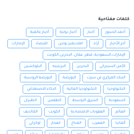
كلمات مفتاحية
أحمد الحبتور
أخبار
أخبار دولية
أخبار عالمية
أخر الأخبار
أراء
افلاديمير بوتين
اقتصاد
الإمارات
الإمارات،السعودية، قطر، عمان، البحرين،الكويت
الأمن السيبراني
البحرين
البرينييه
البلوكشين
البنك المركزي في سرت
البورصة
البورصة الروسية
التكنولوجيا
التكنولوجيا المالية
الذكاء الاصطناعي
السعودية
الشرق الاوسط
الطقس
الطيران
العالم
العقوبات الاقتصادية
الكويت
المالديف
ألمانيا
المغرب
المناخ
انفجار
اوكراني