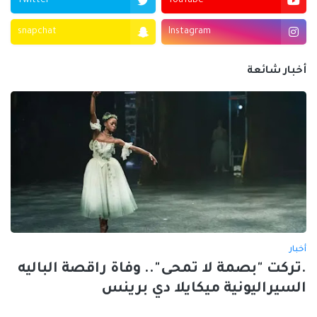
Twitter
YouTube
snapchat
Instagram
أخبار شائعة
أخبار
.تركت "بصمة لا تمحى".. وفاة راقصة الباليه
السيراليونية ميكايلا دي برينس