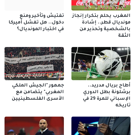
المغرب يحلم بتكرار إنجاز
تفتيش وتأخير ومنع
مونديال قطر.. إشادة
دخول.. هل تفشل أميركا
بالشخصية وتحذير من
في اختبار المونديال؟
الثقة
أطاح بريال مدريد..
جمهور "الجيش الملكي
برشلونة بطل الدوري
المغربي" يتضامن مع
الإسباني للمرة 29 في
الأسرى الفلسطينيين
تاريخه