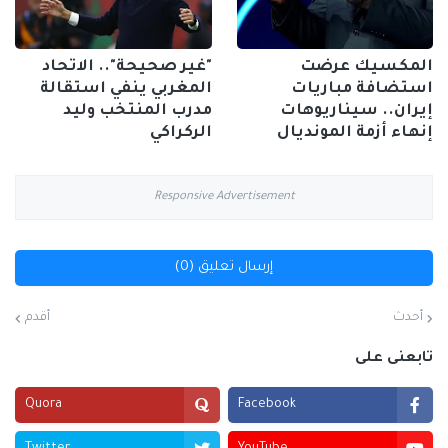
المكسيك عرضت
"غير صحيحة".. الاتحاد
استضافة مباريات
المغربي ينفي استقالة
إيران.. سيناريوهات
مدرب المنتخب وليد
إنهاء أزمة المونديال
الركراكي
Responsive Advertisement
إرسال تعليق (0)
أحدث
أقدم
تابعنى على
Quora
Facebook