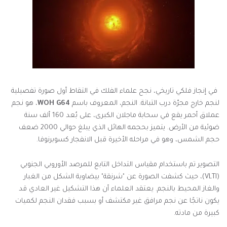
في إنجاز فلكي تاريخي، نجح علماء الفلك في التقاط أول صورة تفصيلية
لنجم خارج مجرّة درب التبانة. النجم، المعروف باسم
WOH G64
، هو نجم
عملاق أحمر يقع في سحابة ماجلان الكبرى، على بُعد 160 ألف سنة
ضوئية من الأرض. يتميز بحجمه الهائل الذي يبلغ حوالي 2000 ضعف
حجم الشمس، وهو في مراحله الأخيرة قبل الانفجار كسوبرنوفا.
التصوير تم باستخدام مقياس التداخل التابع للمرصد الأوروبي الجنوبي
(VLTI)، حيث كشفت الصورة عن "شرنقة" بيضاوية الشكل من الغبار
والغاز المحيط بالنجم. يعتقد العلماء أن هذا التشكيل غير العادي قد
يكون ناتجًا عن نجم مرافق غير مكتشف أو بسبب فقدان النجم لكميات
كبيرة من مادته.