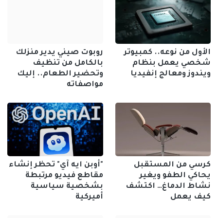
الأول من نوعه.. كمبيوتر
روبوت صيني يدير منزلك
شخصي يعمل بنظام
بالكامل من تنظيف
ويندوز ومعالج إنفيديا
وتحضير الطعام.. إليك
مواصفاته
كرسي من المستقبل
"أوبن ايه آي" تحظر إنشاء
يحاكي الطفو ويغير
مقاطع فيديو مرتبطة
نشاط الدماغ… اكتشف
بشخصية سياسية
كيف يعمل
أميركية