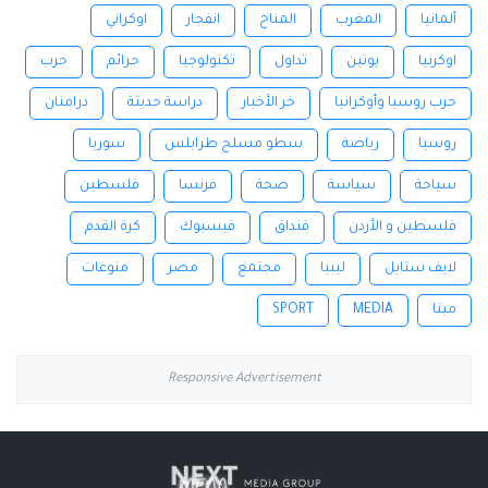
ألمانيا
المغرب
المناخ
انفجار
اوكراني
اوكرنيا
بوتين
تداول
تكنولوجيا
جرائم
حرب
حرب روسيا وأوكرانيا
خر الأخبار
دراسة حديثة
درامنان
روسيا
رياضة
سطو مسلح طرابلس
سوريا
سياحة
سياسة
صحة
فرنسا
فلسطين
فلسطين و الأردن
فنداق
فيسبوك
كرة القدم
لايف ستايل
ليبيا
مجتمع
مصر
منوعات
ميتا
MEDIA
SPORT
Responsive Advertisement