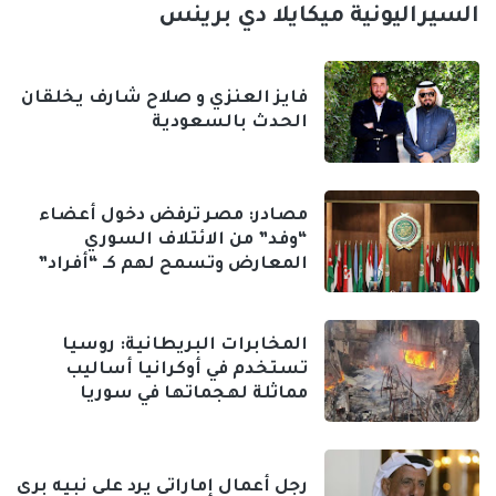
السيراليونية ميكايلا دي برينس
فايز العنزي و صلاح شارف يخلقان
الحدث بالسعودية
مصادر: مصر ترفض دخول أعضاء
“وفد” من الائتلاف السوري
المعارض وتسمح لهم كـ “أفراد”
المخابرات البريطانية: روسيا
تستخدم في أوكرانيا أساليب
مماثلة لهجماتها في سوريا
رجل أعمال إماراتي يرد على نبيه بري