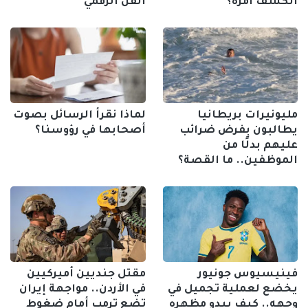
انكشف أمره؟
الفن الرقمي
مليونيرات بريطانيا
لماذا نقرأ الرسائل بصوت
يطالبون بفرض ضرائب
أصحابها في رؤوسنا؟
عليهم بدلًا من
الموظفين.. ما القصة؟
فينيسيوس جونيور
مقتل جنديين أميركيين
يخضع لعملية تجميل في
في الأردن.. مواجهة إيران
وجهه.. كيف يبدو مظهره
تضع ترمب أمام ضغوط