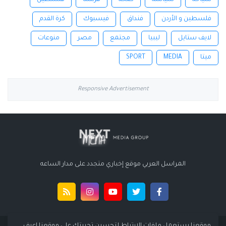
سياحة
سياسة
صحة
فرنسا
فلسطين
فلسطين و الأردن
فنداق
فيسبوك
كرة القدم
لايف ستايل
ليبيا
مجتمع
مصر
منوعات
ميتا
MEDIA
SPORT
Responsive Advertisement
المراسل العربي موقع إخباري متجدد على مدار الساعه