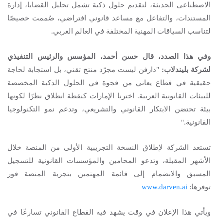
الاصطناعي الحديثة، لتقديم حلول ذكية تشمل تحليل القضايا، إدارة
المستندات، والتفاعل مع مساعد قانوني افتراضي، صُممت خصيصًا
لتناسب السياقات المهنية المختلفة في العالم العربي.
وفي هذا الصدد، قال حسن أحمد، المؤسس والرئيس التنفيذي
لشركة بليندلاب:
"دارفن ليست مجرّد منتج تقني، بل استجابة لحاجة
حقيقية في قطاع يعاني من فجوة في الحلول الذكية المخصصة
للبيئات القانونية العربية. اخترنا الإمارات كنقطة انطلاق نظرًا لكونها
بيئة تحتضن الابتكار القانوني والتشريعي، وتدعم نمو التكنولوجيا
القانونية."
تستعد الشركة لإطلاق النسخة التجريبية الأولى من المنصة خلال
الأشهر المقبلة، وتدعو المحامين والمؤسسات القانونية للتسجيل
المسبق والانضمام إلى قائمة المهتمين بتجربة المنصة فور
توفرها:
www.darven.ai
ويأتي هذا الإعلان في وقت يشهد فيه القطاع القانوني تسارعًا في