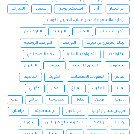
أخر الأخبار
أراء
افلاديمير بوتين
اقتصاد
الإمارات
الإمارات،السعودية، قطر، عمان، البحرين،الكويت
الأمن السيبراني
البحرين
البرينييه
البلوكشين
البنك المركزي في سرت
البورصة
البورصة الروسية
التكنولوجيا
التكنولوجيا المالية
الذكاء الاصطناعي
السعودية
الشرق الاوسط
الطقس
الطيران
العالم
العقوبات الاقتصادية
الكويت
المالديف
ألمانيا
المغرب
المناخ
انفجار
اوكراني
اوكرنيا
بوتين
تداول
تكنولوجيا
جرائم
حرب
حرب روسيا وأوكرانيا
خر الأخبار
دراسة حديثة
درامنان
روسيا
رياضة
سطو مسلح طرابلس
سوريا