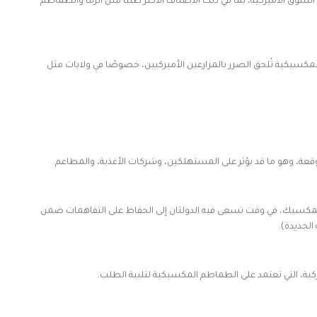
سوق الأميركية، بما في ذلك الأصناف الأكثر طلبًا مثل الرُما والطماطم
مكسيكية تُلحق الضرر بالمزارعين الأميركيين، خصوصًا في ولايات مثل
قعة، وهو ما قد يؤثر على المستهلكين، وشركات الأغذية، والمطاعم.
المكسيك، في وقت تسعى فيه الدولتان إلى الحفاظ على التفاهمات ضمن
كية، التي تعتمد على الطماطم المكسيكية لتلبية الطلب.