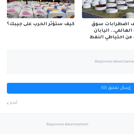
 اضطرابات سوق
كيف ستؤثر الحرب على جيبك؟
العالمي.. اليابان
ن احتياطي النفط
Responsive Advertiseme
إرسال تعليق (0)
أقدم
Responsive Advertisement