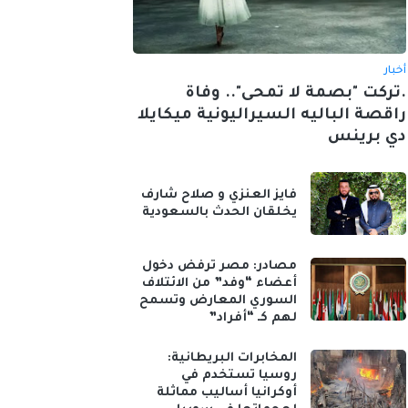
أخبار
.تركت "بصمة لا تمحى".. وفاة
راقصة الباليه السيراليونية ميكايلا
دي برينس
فايز العنزي و صلاح شارف
يخلقان الحدث بالسعودية
مصادر: مصر ترفض دخول
أعضاء “وفد” من الائتلاف
السوري المعارض وتسمح
لهم كـ “أفراد”
المخابرات البريطانية:
روسيا تستخدم في
أوكرانيا أساليب مماثلة