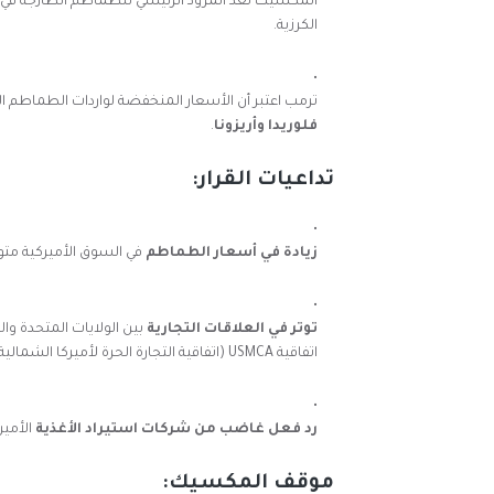
المكسيك تُعد المزود الرئيسي للطماطم الطازجة في ال
الكرزية.
ترمب اعتبر أن الأسعار المنخفضة لواردات الطماطم ال
فلوريدا وأريزونا
.
تداعيات القرار:
زيادة في أسعار الطماطم
في السوق الأميركية متو
توتر في العلاقات التجارية
بين الولايات المتحدة و
اتفاقية USMCA (اتفاقية التجارة الحرة لأميركا الشمالية الجديدة).
رد فعل غاضب من شركات استيراد الأغذية
الأمير
موقف المكسيك: