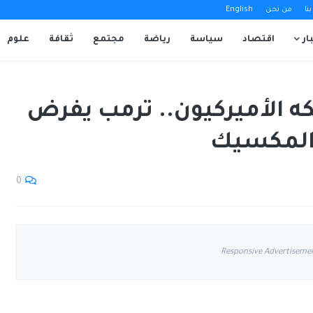
نا
من نحن
English
ار
اقتصاد
سياسة
رياضة
مجتمع
ثقافة
علوم
ه الأميركيون.. ترمب يفرض
المكسيك
0
Responsive Advertiseme