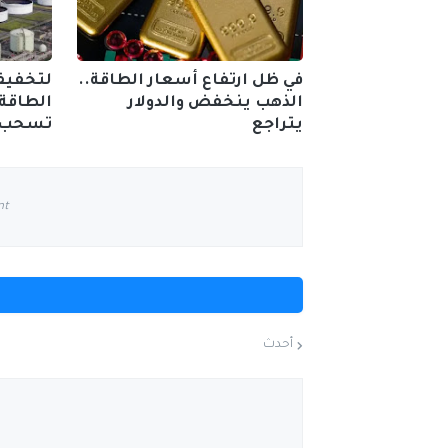
في ظل ارتفاع أسعار الطاقة..
لتخفيف
الذهب ينخفض والدولار
الطاقة 
يتراجع
تسحب م
nt
أحدث