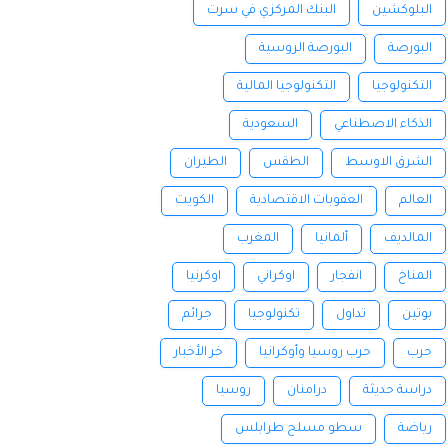
البلوكشين
البنك المركزي في سرت
البورصة
البورصة الروسية
التكنولوجيا
التكنولوجيا المالية
الذكاء الاصطناعي
السعودية
الشرق الاوسط
الطقس
الطيران
العالم
العقوبات الاقتصادية
الكويت
المالديف
ألمانيا
المغرب
المناخ
انفجار
اوكراني
اوكرنيا
بوتين
تداول
تكنولوجيا
جرائم
حرب
حرب روسيا وأوكرانيا
خر الأخبار
دراسة حديثة
درامنان
روسيا
رياضة
سطو مسلح طرابلس