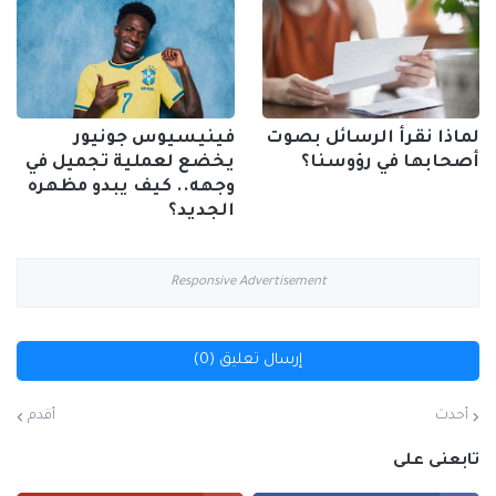
لماذا نقرأ الرسائل بصوت
فينيسيوس جونيور
أصحابها في رؤوسنا؟
يخضع لعملية تجميل في
وجهه.. كيف يبدو مظهره
الجديد؟
Responsive Advertisement
إرسال تعليق (0)
أحدث
أقدم
تابعنى على