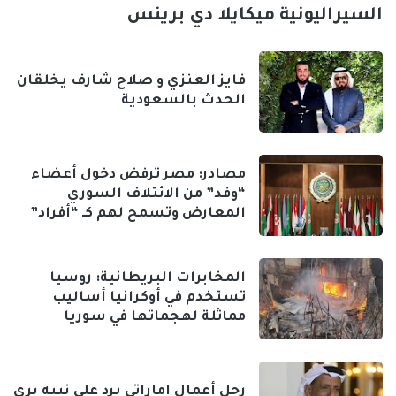
السيراليونية ميكايلا دي برينس
فايز العنزي و صلاح شارف يخلقان
الحدث بالسعودية
مصادر: مصر ترفض دخول أعضاء
“وفد” من الائتلاف السوري
المعارض وتسمح لهم كـ “أفراد”
المخابرات البريطانية: روسيا
تستخدم في أوكرانيا أساليب
مماثلة لهجماتها في سوريا
رجل أعمال إماراتي يرد على نبيه بري