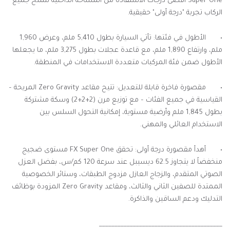
Super One أقصى درجات الاستفادة من المساحة الداخلية لتمنح جميع
الركاب تجربة "درجة أولى" حقيقية.
•
الأطول في فئتها: تأتي السيارة بطول 5,410 ملم، وعرض 1,960
ملم، وارتفاع 1,890 ملم، مع قاعدة عجلات بطول 3,275 ملم، ما يجعلها
الأطول ضمن فئة المركبات متعددة الاستخدامات في المنطقة.
•
مقصورة فاخرة قابلة للتعديل: تتيح مقاعد Zero Gravity المريحة –
القياسية في جميع الفئات – مع توزيع مرن (2+2+2) وسكة مشتركة
بطول 1,845 ملم وأرضية مستوية، إمكانية التحول السلس بين
الاستخدام العائلي والمهني.
•
أهدأ مقصورة درجة أولى: تحقق FX Super One مستوى ضجيج
منخفضاً لا يتجاوز 62.5 ديسيبل عند سرعة 120 كم/س، بفضل العزل
الصوتي المتقدم، والزجاج العازل مزدوج الطبقات، وستائر الخصوصية
الممتدة للصفين الثاني والثالث، ومقاعد Zero Gravity المزودة بوظائف
التدليك ودعم الساقين والذاكرة.
________________________________________