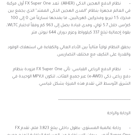
•
نظام الدفع الهجين الذكي (AIHER): تعد FX Super One أول مركبة
في العالم مجهزة بنظام "المدى الهجين الذكي الممتد" الذي يجمع بين
محرك 1.5 تيربو ومحركين كهربائيين، ما يمنحها تسارعاً من 0 إلى 100
كم/س خلال 5.7 ثوانٍ، ومدى قيادة يصل إلى 963 كم وفقاً لاختبار WLTC،
بقوة إجمالية تبلغ 337 كيلوواط وعزم دوران 644 نيوتن متر.
يحقق النظام توازناً مثالياً بين الأداء العالي والكفاءة في استهلاك الوقود
والقدرة على التكيف مع مختلف التضاريس.
•
نظام الدفع الرباعي القياسي: تأتي FX Super One مزودة بنظام
دفع رباعي ذكي (e-AWD) عبر جميع الفئات، لتكون الـMPV الوحيدة في
الشرق الأوسط التي تقدم هذه الميزة بشكل قياسي.
________________________________________
الرحابة والراحة
•
رحابة عالمية المستوى: بطول داخلي يبلغ 3,823 ملم، تقدم FX