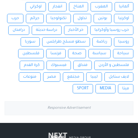
ألمانيا
المغرب
المناخ
انفجار
اوكراني
اوكرنيا
بوتين
تداول
تكنولوجيا
جرائم
حرب
حرب روسيا وأوكرانيا
خر الأخبار
دراسة حديثة
درامنان
روسيا
رياضة
سطو مسلح طرابلس
سوريا
سياحة
سياسة
صحة
فرنسا
فلسطين
فلسطين و الأردن
فنداق
فيسبوك
كرة القدم
لايف ستايل
ليبيا
مجتمع
مصر
منوعات
ميتا
MEDIA
SPORT
Responsive Advertisement