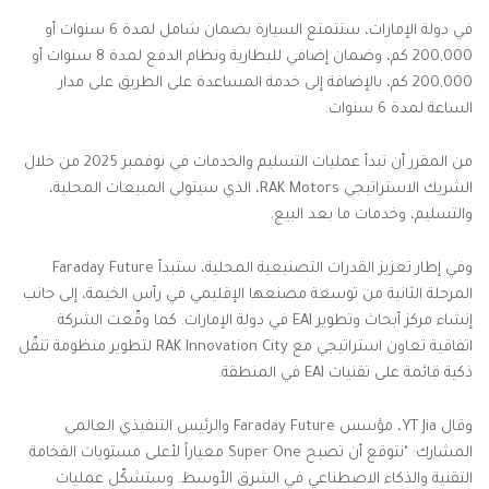
في دولة الإمارات، ستتمتع السيارة بضمان شامل لمدة 6 سنوات أو
200,000 كم، وضمان إضافي للبطارية ونظام الدفع لمدة 8 سنوات أو
200,000 كم، بالإضافة إلى خدمة المساعدة على الطريق على مدار
الساعة لمدة 6 سنوات.
من المقرر أن تبدأ عمليات التسليم والخدمات في نوفمبر 2025 من خلال
الشريك الاستراتيجي RAK Motors، الذي سيتولى المبيعات المحلية،
والتسليم، وخدمات ما بعد البيع.
وفي إطار تعزيز القدرات التصنيعية المحلية، ستبدأ Faraday Future
المرحلة الثانية من توسعة مصنعها الإقليمي في رأس الخيمة، إلى جانب
إنشاء مركز أبحاث وتطوير EAI في دولة الإمارات. كما وقّعت الشركة
اتفاقية تعاون استراتيجي مع RAK Innovation City لتطوير منظومة تنقّل
ذكية قائمة على تقنيات EAI في المنطقة.
وقال YT Jia، مؤسس Faraday Future والرئيس التنفيذي العالمي
المشارك: "نتوقع أن تصبح Super One معياراً لأعلى مستويات الفخامة
التقنية والذكاء الاصطناعي في الشرق الأوسط. وستشكّل عمليات