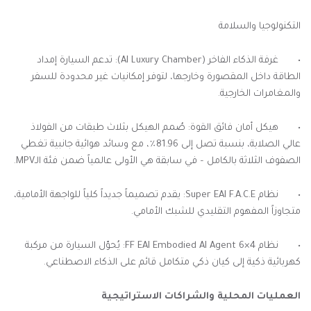
التكنولوجيا والسلامة
•
غرفة الذكاء الفاخر (AI Luxury Chamber): تدعم السيارة إمداد
الطاقة داخل المقصورة وخارجها، لتوفر إمكانيات غير محدودة للسفر
والمغامرات الخارجية.
•
هيكل أمان فائق القوة: صُمم الهيكل بثلاث طبقات من الفولاذ
عالي الصلابة، بنسبة تصل إلى 81.96٪، مع وسائد هوائية جانبية تغطي
الصفوف الثلاثة بالكامل – في سابقة هي الأولى عالمياً ضمن فئة الـMPV.
•
نظام Super EAI F.A.C.E: يقدم تصميماً جديداً كلياً للواجهة الأمامية،
متجاوزاً المفهوم التقليدي للشبك الأمامي.
•
نظام FF EAI Embodied AI Agent 6×4: يُحوّل السيارة من مركبة
كهربائية ذكية إلى كيان ذكي متكامل قائم على الذكاء الاصطناعي.
العمليات المحلية والشراكات الاستراتيجية