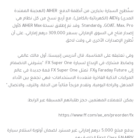
ستُطرح السيارة بخيارين من أنظمة الدفع: AIHER (الهجينة الممتدة
المدى) وAIEV (الكهربائية بالكامل)، مع أربع نسخ من كل نظام هي:
GOAT، Max، Pro، وStandard. وقد تم إطلاق نسخة AIHER Max كأول
إصدار متاح في السوق الإماراتي بسعر 309,000 درهم إماراتي، على أن
تُطرح الإصدارات الأخرى في وقت لاحق.
وفي تعليقه على المناسبة، قال أندريس إنييستا، أول مالك عالمي
وضابط مشارك في الإبداع لسيارة FX Super One: "يشرفني الانضمام
إلى Faraday Future وFX. تمثل FX Super One قمة جديدة في عالم
المركبات الذكية الفاخرة متعددة الاستخدامات؛ فهي تجمع بين الأداء
المذهل والراحة اليومية، وتقدم مزيجاً مثالياً من الدقة، والترف، والاتصال."
يمكن للعملاء المهتمين حجز طلباتهم المسبقة عبر الرابط:
https://www.ff.com/ae_en/preorder/fx
بدفع مبلغ 5,000 درهم إماراتي غير مسترد لضمان أولوية استلام سيارة