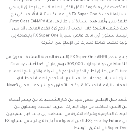
Future Intelligent Electric Inc. (ناسداك: FFAI) – الشركة الأمريكية
المتخصصة في منظومة التنقل الذكي العالمية – عن الإطلاق الرسمي
لسيارتها الجديدة FX Super One في فعالية استثنائية أُقيمت في برج
خليفة بدبي. وتُعد هذه السيارة أول طراز من فئة First Class EAI-MPV،
حيث كشفت الشركة خلال الحدث أن نجم كرة القدم العالمي أندريس
إنييستا سيكون أول مالك عالمي لسيارة FX Super One بالإضافة إلى
توليه منصب ضابط مشارك في الإبداع لدى الشركة.
ويبلغ سعر FX Super One AIHER (النسخة الهجينة الممتدة المدى) من
فئة Max في دولة الإمارات 309,000 درهم إماراتي. كما أعلنت Faraday
Future عن إطلاق نظام الدفع المزدوج في الدولة، والذي يتيح للعملاء
شراء السيارات وخدمات ما بعد البيع باستخدام العملة المحلية أو
العملات الرقمية المستقرة، وذلك بالتعاون مع شريكها المحلي Near3.
شهد حفل الإطلاق حضور نخبة من كبار الشخصيات، من بينهم أعضاء
من الأسرة الحاكمة في دولة الإمارات العربية المتحدة وممثلون عن
الجهات الحكومية وشركاء الشركة في المنطقة، إلى جانب كبار التنفيذيين
في Faraday Future وFX، الذين احتفلوا معاً بالإطلاق الرسمي لسيارة FX
Super One في الشرق الأوسط.