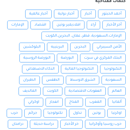
كلمات مفتاحية
أحمد الحبتور
أخبار
أخبار دولية
أخبار عالمية
أخر الأخبار
أراء
افلاديمير بوتين
اقتصاد
الإمارات
الإمارات،السعودية، قطر، عمان، البحرين،الكويت
الأمن السيبراني
البحرين
البرينييه
البلوكشين
البنك المركزي في سرت
البورصة
البورصة الروسية
التكنولوجيا
التكنولوجيا المالية
الذكاء الاصطناعي
السعودية
الشرق الاوسط
الطقس
الطيران
العالم
العقوبات الاقتصادية
الكويت
المالديف
ألمانيا
المغرب
المناخ
انفجار
اوكراني
اوكرنيا
بوتين
تداول
تكنولوجيا
جرائم
حرب
حرب روسيا وأوكرانيا
خر الأخبار
دراسة حديثة
درامنان