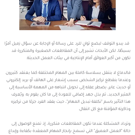
قد يبدو التوقف لبضع ثوانٍ للرد على رسالة أو الإجابة عن سؤال زميل أمرًا
بسيطًا، لكن الأبحاث تشير إلى أن المقاطعات الصغيرة والمتكررة قد
تكون من أكبر العوائق أمام الإنتاجية في بيئات العمل الحديثة.
فالدماغ لا ينتقل بسلاسة كاملة بين المهام المختلفة كما يعتقد كثيرون.
وعندما ينقطع تركيز الشخص بسبب إشعار على الهاتف أو بريد إلكتروني
أو حديث عابر، يضطر عقله إلى تحويل انتباهه من المهمة الأساسية إلى
المثير الجديد، ثم بذل جهد إضافي للعودة إلى ما كان يقوم به. ويُعرف
هذا التأثير باسم "تكلفة تبديل المهام"، حيث يفقد الفرد جزءًا من تركيزه
وذاكرته المؤقتة مع كل انتقال.
وتزداد المشكلة عندما تكون المقاطعات متكررة، إذ تمنع الوصول إلى
حالة "العمل العميق" التي تسمح بإنجاز المهام المعقدة بكفاءة وإبداع.