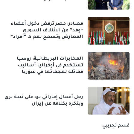
مصادر: مصر ترفض دخول أعضاء
“وفد” من الائتلاف السوري
المعارض وتسمح لهم كـ “أفراد”
المخابرات البريطانية: روسيا
تستخدم في أوكرانيا أساليب
مماثلة لهجماتها في سوريا
رجل أعمال إماراتي يرد على نبيه بري
ويذكره بكلامه عن إيران
قسم تجريبي