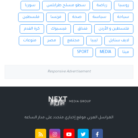
روسيا
رياضة
سطو مسلح طرابلس
سوريا
سياحة
سياسة
صحة
فرنسا
فلسطين
فلسطين و الأردن
فنداق
فيسبوك
كرة القدم
لايف ستايل
ليبيا
مجتمع
مصر
منوعات
ميتا
MEDIA
SPORT
Responsive Advertisement
المراسل العربي موقع إخباري متجدد على مدار الساعه