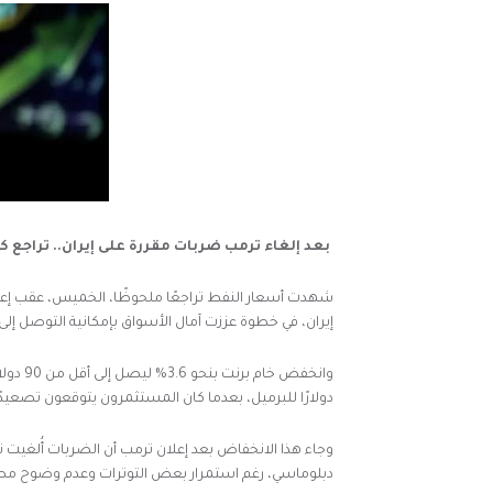
بعد إلغاء ترمب ضربات مقررة على إيران.. تراجع ك
شهدت أسعار النفط تراجعًا ملحوظًا، الخميس، عقب إعل
إيران، في خطوة عززت آمال الأسواق بإمكانية التوصل إ
دولارًا للبرميل، بعدما كان المستثمرون يتوقعون تصعيدًا
وجاء هذا الانخفاض بعد إعلان ترمب أن الضربات أُلغيت ن
دبلوماسي، رغم استمرار بعض التوترات وعدم وضوح مصي