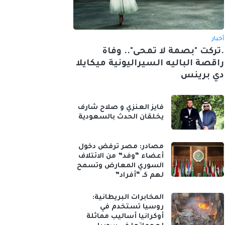
أخبار
.تركت "بصمة لا تمحى".. وفاة
راقصة الباليه السيراليونية ميكايلا
دي برينس
فايز العنزي و صلاح شارف
يخلقان الحدث بالسعودية
مصادر: مصر ترفض دخول
أعضاء “وفد” من الائتلاف
السوري المعارض وتسمح
لهم كـ “أفراد”
المخابرات البريطانية:
روسيا تستخدم في
أوكرانيا أساليب مماثلة