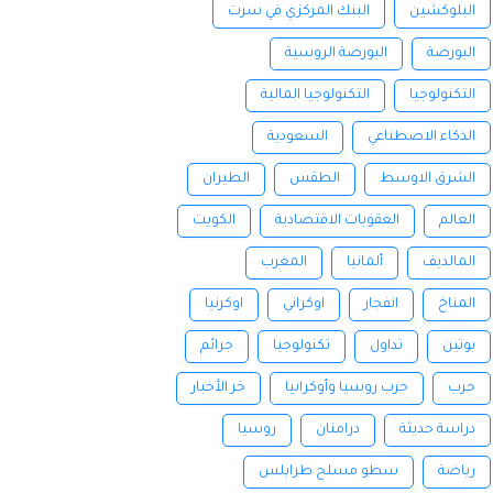
البلوكشين
البنك المركزي في سرت
البورصة
البورصة الروسية
التكنولوجيا
التكنولوجيا المالية
الذكاء الاصطناعي
السعودية
الشرق الاوسط
الطقس
الطيران
العالم
العقوبات الاقتصادية
الكويت
المالديف
ألمانيا
المغرب
المناخ
انفجار
اوكراني
اوكرنيا
بوتين
تداول
تكنولوجيا
جرائم
حرب
حرب روسيا وأوكرانيا
خر الأخبار
دراسة حديثة
درامنان
روسيا
رياضة
سطو مسلح طرابلس