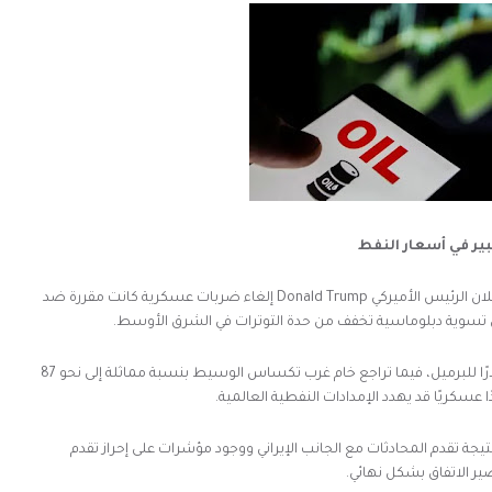
بير في أسعار النفط
ان الرئيس الأميركي
Donald Trump
إلغاء ضربات عسكرية كانت مقررة ضد
لى تسوية دبلوماسية تخفف من حدة التوترات في الشرق الأوسط.
وانخفض خام برنت بنحو 3.6% ليصل إلى أقل من 90 دولارًا للبرميل، فيما تراجع خام غرب تكساس الوسيط بنسبة مماثلة إلى نحو 87
 عسكريًا قد يهدد الإمدادات النفطية العالمية.
تيجة تقدم المحادثات مع الجانب الإيراني ووجود مؤشرات على إحراز تقدم
ر الاتفاق بشكل نهائي.