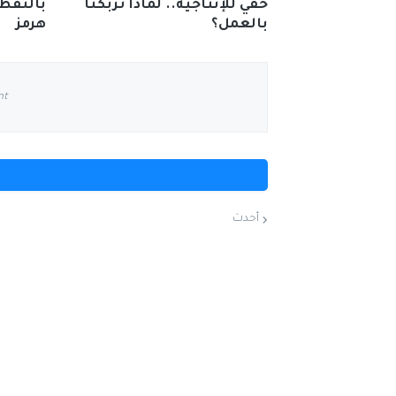
خفي للإنتاجية.. لماذا تربكنا
بالنفط 
بالعمل؟
هرمز
nt
أحدث