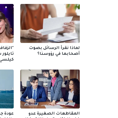
لماذا نقرأ الرسائل بصوت
"الزفاف
أصحابها في رؤوسنا؟
تايلور
كيلسي 
المقاطعات الصغيرة عدو
عودة جز