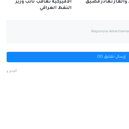
والغاز تغادر مضيق
الأميركية تُعاقب نائب وزير
النفط العراقي
Responsive Advertiseme
إرسال تعليق (0)
أقدم