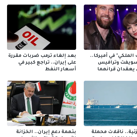
 الملكي" في أميركا..
بعد إلغاء ترمب ضربات مقررة
 سويفت وترافيس
على إيران.. تراجع كبير في
يعقدان قرانهما
أسعار النفط
ئية.. ناقلات محملة
بتهمة دعم إيران.. الخزانة