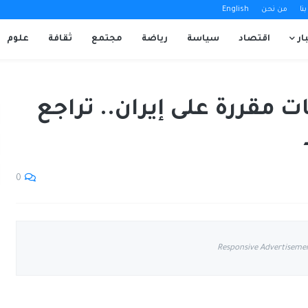
نا
من نحن
English
ار
اقتصاد
سياسة
رياضة
مجتمع
ثقافة
علوم
 مقررة على إيران.. تراجع
0
Responsive Advertiseme