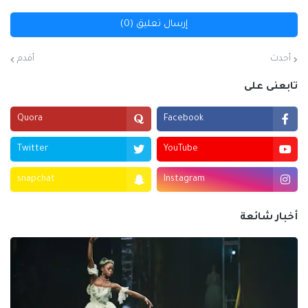
إرسال تعليق (0)
أحدث
أقدم
تابعنى على
Quora
Facebook
Twitter
YouTube
snapchat
Instagram
أخبار شائعة