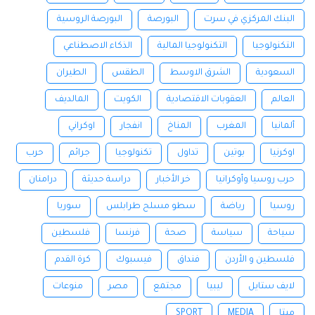
البنك المركزي في سرت
البورصة
البورصة الروسية
التكنولوجيا
التكنولوجيا المالية
الذكاء الاصطناعي
السعودية
الشرق الاوسط
الطقس
الطيران
العالم
العقوبات الاقتصادية
الكويت
المالديف
ألمانيا
المغرب
المناخ
انفجار
اوكراني
اوكرنيا
بوتين
تداول
تكنولوجيا
جرائم
حرب
حرب روسيا وأوكرانيا
خر الأخبار
دراسة حديثة
درامنان
روسيا
رياضة
سطو مسلح طرابلس
سوريا
سياحة
سياسة
صحة
فرنسا
فلسطين
فلسطين و الأردن
فنداق
فيسبوك
كرة القدم
لايف ستايل
ليبيا
مجتمع
مصر
منوعات
ميتا
MEDIA
SPORT