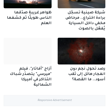
شركة صينية تسجّل
ظواهر غريبة صدّقها
براءة اختراع.. مرحاض
الناس طويلًا ثم كشفها
مخفي داخل السيارة
العلم
يُفعّل بالصوت
رصد تحول نجم دون
أزاح "أفاتار". فيلم
انفجار هائل إلى ثقب
"ميرسي" يتصدّر شباك
أسود.. ما القصة؟
التذاكر في أميركا
الشمالية
Responsive Advertisement