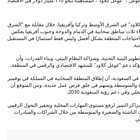
توقعت ذراع الحوسبة السحابية لعملاق التقنية "غوغل"، "غوغل كلاود"، المساهمة بنحو 110 مليار دولار في الاقتصاد
 كلاود" في الشرق الأوسط وتركيا وأفريقيا، خلال مقابلة مع "الشرق
24" بالرياض، أن إنشاء ثلاث مناطق سحابية في الدمام والدوحة وجنوب أفريقيا يعكس
دمة احتياجات المنطقة بشكل أفضل وليس فقط استثمارًا في المستقبل
ية.
وير البنية التحتية، وشراكة النظام البيئي، وبناء القدرات، وأن
 ويؤكد دعم "غوغل كلاود" للمشهد الاقتصادي والرقمي في المنطقة.
 في السعودية، أن إطلاق المنطقة السحابية في المملكة في نوفمبر
 والمتوسطة ويسهم في خلق فرص عمل جديدة، ومن المتوقع أن
 وفي دعم رؤية السعودية 2030.
راكز التميز لرفع مستوى المهارات المحلية وتحفيز التحول الرقمي
الناشئة والصغيرة والمتوسطة من خلال الشراكات والمبادرات
جي