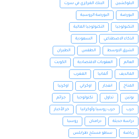
البلوكشين
البنك المركزي في سرت
البورصة
البورصة الروسية
التكنولوجيا
التكنولوجيا المالية
الذكاء الاصطناعي
السعودية
الشرق الاوسط
الطقس
الطيران
العالم
العقوبات الاقتصادية
الكويت
المالديف
ألمانيا
المغرب
المناخ
انفجار
اوكراني
اوكرنيا
بوتين
تداول
تكنولوجيا
جرائم
حرب
حرب روسيا وأوكرانيا
خر الأخبار
دراسة حديثة
درامنان
روسيا
رياضة
سطو مسلح طرابلس