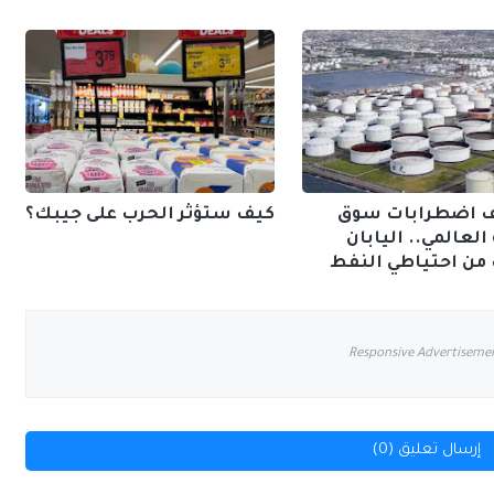
 اضطرابات سوق
كيف ستؤثر الحرب على جيبك؟
العالمي.. اليابان
ن احتياطي النفط
Responsive Advertiseme
إرسال تعليق (0)