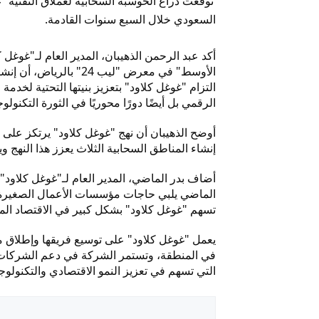
السعودي خلال السبع سنوات القادمة.
أكد عبد الرحمن الذهيبان، المدير العام لـ"غوغل
الأوسط" في معرض "ليب 
التزام "غوغل كلاود" بتعزيز بنيتها التحتية لخ
الرقمي بل أيضًا دورًا محوريًا في الثورة التكنولوج
أوضح الذهيبان أن نهج "غوغل كلاود" يرتكز على تط
إنشاء المناطق السحابية الثلاث يعزز هذا النهج
أضاف بدر الماضي، المدير العام لـ"غوغل كلاود"
الماضي يلبي حاجات مؤسسات الأعمال الصغيرة
تسهم "غوغل كلاود" بشكل كبير في الاقتصاد المحلي
يعمل "غوغل كلاود" على توسيع فريقها وإطلاق م
في المنطقة، وتستمر الشركة في دعم الشركات 
التي تسهم في تعزيز النمو الاقتصادي والتكنولو