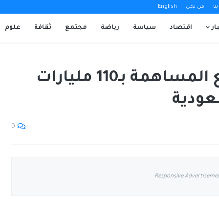
نا
من نحن
English
ار
اقتصاد
سياسة
رياضة
مجتمع
ثقافة
علوم
«غوغل كلاود» تتوقع المساهمة بـ110 مليارات
عودية
0
Responsive Advertiseme