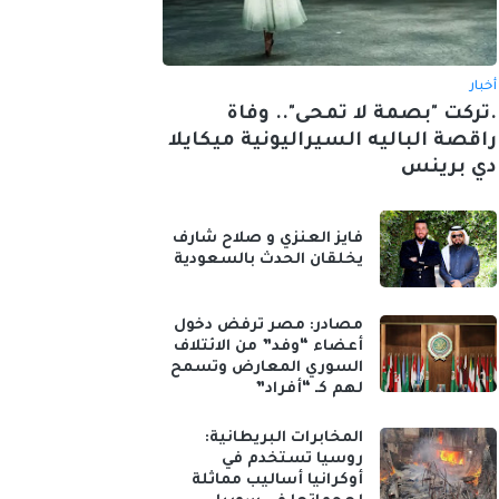
أخبار
.تركت "بصمة لا تمحى".. وفاة
راقصة الباليه السيراليونية ميكايلا
دي برينس
فايز العنزي و صلاح شارف
يخلقان الحدث بالسعودية
مصادر: مصر ترفض دخول
أعضاء “وفد” من الائتلاف
السوري المعارض وتسمح
لهم كـ “أفراد”
المخابرات البريطانية:
روسيا تستخدم في
أوكرانيا أساليب مماثلة