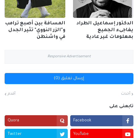
الدكتور إسماعيل الطراد
المسافة بين أصبع ترامب
يفاجىء الجميع
و"الزر النووي" تثير الجدل
بمعلومات غير عادية
في واشنطن
Responsive Advertisement
إرسال تعليق (0)
أحدث
أقدم
تابعنى على
Quora
Facebook
Twitter
YouTube