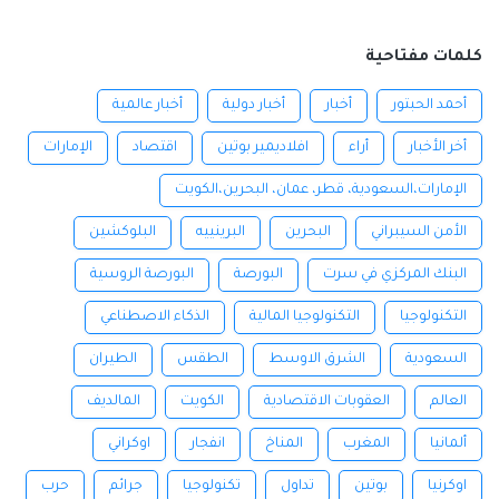
كلمات مفتاحية
أحمد الحبتور
أخبار
أخبار دولية
أخبار عالمية
أخر الأخبار
أراء
افلاديمير بوتين
اقتصاد
الإمارات
الإمارات،السعودية، قطر، عمان، البحرين،الكويت
الأمن السيبراني
البحرين
البرينييه
البلوكشين
البنك المركزي في سرت
البورصة
البورصة الروسية
التكنولوجيا
التكنولوجيا المالية
الذكاء الاصطناعي
السعودية
الشرق الاوسط
الطقس
الطيران
العالم
العقوبات الاقتصادية
الكويت
المالديف
ألمانيا
المغرب
المناخ
انفجار
اوكراني
اوكرنيا
بوتين
تداول
تكنولوجيا
جرائم
حرب