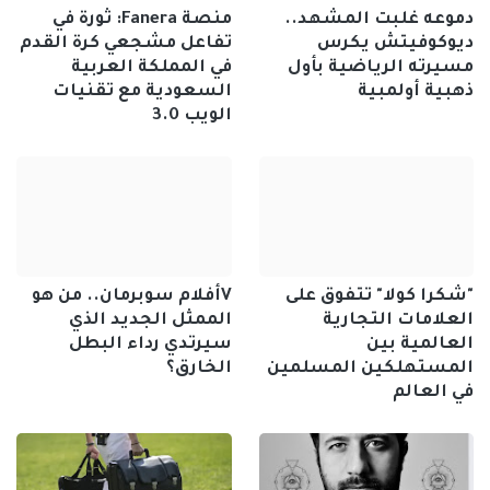
دموعه غلبت المشهد..
منصة Fanera: ثورة في
ديوكوفيتش يكرس
تفاعل مشجعي كرة القدم
مسيرته الرياضية بأول
في المملكة العربية
ذهبية أولمبية
السعودية مع تقنيات
الويب 3.0
"شكرا كولا" تتفوق على
Vأفلام سوبرمان.. من هو
العلامات التجارية
الممثل الجديد الذي
العالمية بين
سيرتدي رداء البطل
المستهلكين المسلمين
الخارق؟
في العالم