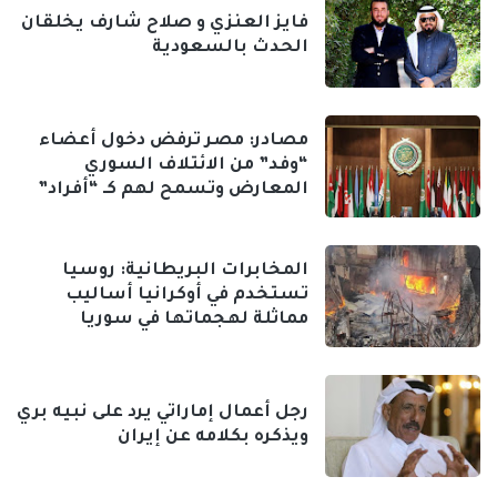
فايز العنزي و صلاح شارف يخلقان
الحدث بالسعودية
مصادر: مصر ترفض دخول أعضاء
“وفد” من الائتلاف السوري
المعارض وتسمح لهم كـ “أفراد”
المخابرات البريطانية: روسيا
تستخدم في أوكرانيا أساليب
مماثلة لهجماتها في سوريا
رجل أعمال إماراتي يرد على نبيه بري
ويذكره بكلامه عن إيران