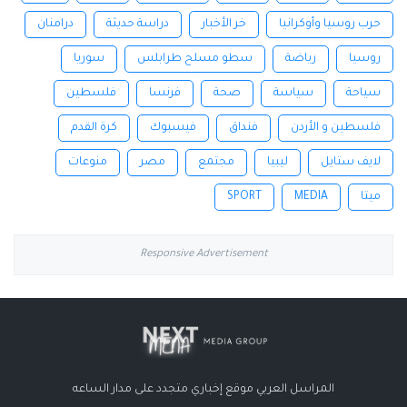
حرب روسيا وأوكرانيا
خر الأخبار
دراسة حديثة
درامنان
روسيا
رياضة
سطو مسلح طرابلس
سوريا
سياحة
سياسة
صحة
فرنسا
فلسطين
فلسطين و الأردن
فنداق
فيسبوك
كرة القدم
لايف ستايل
ليبيا
مجتمع
مصر
منوعات
ميتا
MEDIA
SPORT
Responsive Advertisement
المراسل العربي موقع إخباري متجدد على مدار الساعه