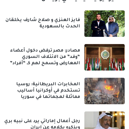
فايز العنزي و صلاح شارف يخلقان
الحدث بالسعودية
مصادر: مصر ترفض دخول أعضاء
“وفد” من الائتلاف السوري
المعارض وتسمح لهم كـ “أفراد”
المخابرات البريطانية: روسيا
تستخدم في أوكرانيا أساليب
مماثلة لهجماتها في سوريا
رجل أعمال إماراتي يرد على نبيه بري
ويذكره بكلامه عن إيران