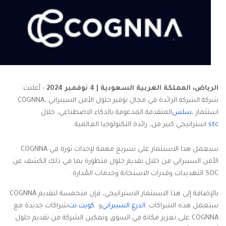
الرياض، المملكة العربية السعودية | 4 نوفمبر 2024
- أعلنت
شركة
COGNNA،
الشركة الرائدة في مجال توفير حلول الأمن السيبراني
استثمار
،
سلس
المتقدمة المدعومة بالذكاء الاصطناعي، خلال
stc
استراتيجي كبير من
،
رائدة التكنولوجيا العالمية
.
سيعمل هذا الاستثمار على تسريع مهمة
COGNNA
لإحداث ثورة في
الأمن السيبراني من خلال تقديم حلول متطورة بما في ذلك الكشف عن
SOC
التهديدات وقدرات الاستجابة وخدمات
المُدارة
.
بالإضافة إلى هذا الاستثمار الاستراتيجي، فإن
COGNNA
متحمسة لتقديم
ستعمل هذه الشراكات
.
الدرع
السيبراني
و
كويت
نت
شراكات جديدة مع
COGNNA
على تعزيز مكانة
في السوق وتمكين الشركة من تقديم حلول