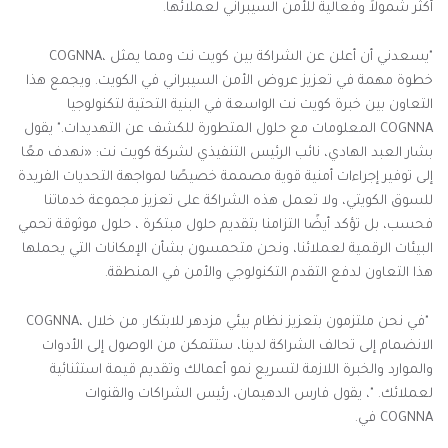
أكثر شمولاً وفعالية للأمن السيبراني لعملائها
.
"
يسعدني أن أعلن عن الشراكة بين كويت نت و
مما يمثل
COGNNA،
خطوة مهمة في تعزيز عروض الأمن السيبراني في الكويت. ويجمع هذا
التعاون بين خبرة كويت نت الواسعة في البنية التحتية لتكنولوجيا
COGNNA
المعلومات مع حلول
المتطورة للكشف عن التهديدات." يقول
بشار العبد الهادي، نائب الرئيس التنفيذي لشركة كويت نت: «نهدف معًا
إلى توفير إجراءات أمنية قوية مصممة خصيصًا لمواجهة التحديات الفريدة
للسوق الكويتي، ولا تعمل هذه الشراكة على تعزيز مجموعة خدماتنا
فحسب، بل تؤكد أيضًا التزامنا بتقديم حلول مبتكرة ، حلول موثوقة تحمي
البيئات الرقمية لعملائنا، ونحن متحمسون بشأن الإمكانات التي يحملها
هذا التعاون لدفع التقدم التكنولوجي والأمن في المنطقة
.
"
في
COGNNA،
نحن ملتزمون بتعزيز نظام بيئي مزدهر للابتكار. من خلال
الانضمام إلى تحالف الشراكة لدينا، ستتمكن من الوصول إلى الأدوات
والموارد والخبرة اللازمة لتسريع نمو أعمالك وتقديم قيمة استثنائية
لعملائك. "، يقول فارس الدهيمان، رئيس الشراكات والقنوات
COGNNA.
في