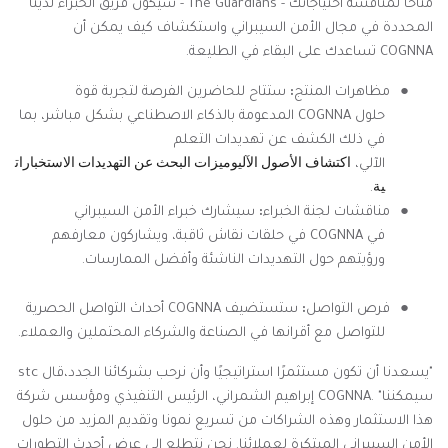
متاحًا لمناقشة احتياجاتك
- The Guardians -
سيكون فريق الخبراء لدينا
المحددة في مجال الأمن السيبراني واستكشاف كيف يمكن أن
COGNNA
تساعدك
على البقاء في الطليعة
.
●
مظاهرات المنتج
:
ستتاح للحاضرين الفرصة لتجربة قوة
حلول
COGNNA
المدعومة بالذكاء الاصطناعي بشكل مباشر، بما
في ذلك الكشف عن تهديدات التعلم
اكتشاف
الأصول
الآليوميزات
البحث
عن
التهديدات
الاستخبارات
الآلي،
ية
.
●
مناقشات لجنة الخبراء
:
سيشارك خبراء الأمن السيبراني
في
COGNNA
في حلقات نقاش ثاقبة، ويشاركون معارفهم
ورؤيتهم حول التهديدات الناشئة وأفضل الممارسات
.
●
فرص التواصل
:
ستستضيف
COGNNA
أحداث التواصل الحصرية
للتواصل مع أقرانها في الصناعة والشركاء المحتملين والعملاء
.
"
يسعدنا أن تكون
stc
مستثمرًا استراتيجيًا وأن نرحب بشركائنا الجدد،قال
سيمكننا
COGNNA. "
إبراهيم الشمراني، الرئيس التنفيذي ومؤسس شركة
هذا الاستثمار وهذه الشراكات من تسريع نمونا وتقديم المزيد من حلول
الأمن السيبراني المبتكرة لعملائنا. نحن نتطلع إلى عرض أحدث التطورات