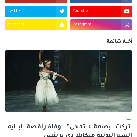
Twitter
YouTube
snapchat
Instagram
أخبار شائعة
أخبار
.تركت "بصمة لا تمحى".. وفاة راقصة الباليه
السيراليونية ميكايلا دي برينس