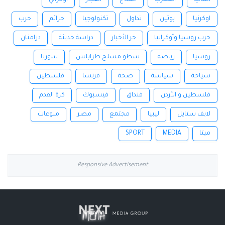
ألمانيا
المغرب
المناخ
انفجار
اوكراني
اوكرنيا
بوتين
تداول
تكنولوجيا
جرائم
حرب
حرب روسيا وأوكرانيا
خر الأخبار
دراسة حديثة
درامنان
روسيا
رياضة
سطو مسلح طرابلس
سوريا
سياحة
سياسة
صحة
فرنسا
فلسطين
فلسطين و الأردن
فنداق
فيسبوك
كرة القدم
لايف ستايل
ليبيا
مجتمع
مصر
منوعات
ميتا
MEDIA
SPORT
Responsive Advertisement