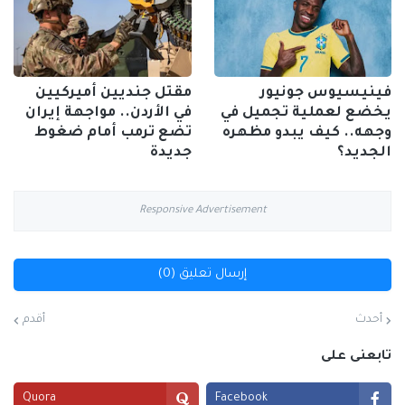
فينيسيوس جونيور
مقتل جنديين أميركيين
يخضع لعملية تجميل في
في الأردن.. مواجهة إيران
وجهه.. كيف يبدو مظهره
تضع ترمب أمام ضغوط
الجديد؟
جديدة
Responsive Advertisement
إرسال تعليق (0)
أحدث
أقدم
تابعنى على
Quora
Facebook