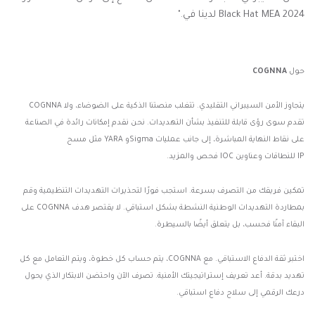
Black Hat MEA 2024."
لدينا في
حول
COGNNA
يتجاوز
COGNNA
الأمن السيبراني التقليدي. تتغلب منصتنا الذكية على الضوضاء، ولا
تقدم سوى رؤى قابلة للتنفيذ بشأن التهديدات. نحن نقدم إمكانات رائدة في الصناعة
على نقاط النهاية المباشرة، إلى جانب عمليات
Sigma
و
YARA
مثل مسح
IP
للنطاقات وعناوين
IOC
فحص
والمزيد
.
تمكين فريقك من التصرف بسرعة. استجب فورًا لتحذيرات التهديدات التنظيمية وقم
بمطاردة التهديدات الوطنية النشطة بشكل استباقي. لا يقتصر هدف
COGNNA
على
البقاء آمنًا فحسب، بل يتعلق أيضًا بالسيطرة
.
اختبر ثقة الدفاع الاستباقي. مع
COGNNA،
يتم حساب كل خطوة، ويتم التعامل مع كل
تهديد بدقة. أعد تعريف إستراتيجيتك الأمنية. تصرف الآن واحتضن الابتكار الذي يحول
درعك الرقمي إلى سلاح دفاع استباقي
.