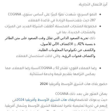
أبرز الأعمال التجارية
:
●
النمو السريع
:
شهدت
COGNNA
نموًا كبيرًا على أساس سنوي،
287
حيث بلغت
نسبة الزيادة في قاعدة العملاء
.
●
مجموعة المنتجات المحسنة
:
أطلقت الشركة العديد من الميزات
والمنتجات الجديدة، بما في
تجربة
الصعود
الذاتي
التي
تقلل
وقت
الصعود
على
متن
الطائر
ذلك
42%,
ة
بنسبة
الاكتشاف
الآلي
للأصول،
و
والكشف
عن
تكنولوجيا
المعلومات
الظلية،
واكتشاف
فجوات
الرؤية
،
والتي لاقت استحسان العملاء
.
●
رضا العملاء القوي
:
تفتخر
COGNNA
92
بـ
نسبة رضا العملاء، مما
يعكس التزامها بتقديم قيمة وخدمة استثنائية
.
حضور بلاك هات الشرق الأوسط وأفريقيا
2024
يمكن العثور على
COGNNA
بعد ذلك
حيث يدعونك للانضمام
بلاك
هات
الشرق
الأوسط
وأفريقيا
2024
في
إليهم في تجربة تعليمية غامرة لمنطقة الشرق الأوسط وشمال أفريقيا.