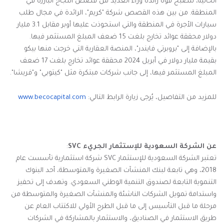
الحالية، لتصبح قوة رائدة وراء العديد من قصص النجاح البارزة في
المنطقة. من بين هذه القصص شركة "كريم"، الرائدة في مجال طلب
سيارات الأجرة في المنطقة والتي استحوذت عليها أوبر مقابل 3.1 مليار
دولار محققة عوائد تخارج بلغت 15 ضعف المبلغ المستثمر فيها.
بالإضافة إلى "بروبرتي فايندر"، المنصة العقارية التي خرجت منها بيكو
بقيمة مليار دولار في أبريل 2024 محققة عوائد تخارج بلغت 17 ضعف
المبلغ المستثمر فيها، إلى جانب شركات مبتكرة مثل "كيتوبي" و"فريشا".
للمزيد من التفاصيل، يُرجى زيارة الرابط التالي:
www.becocapital.com
عن الشركة السعودية للإستثمار الجريء
SVC
:
تعتبر الشركة السعودية للإستثمار
SVC
شركة استثمارية تأسست عام
2018، وهي تابعة لبنك المنشآت الصغيرة والمتوسطة، أحد البنوك
التنموية التابعة لصندوق التنمية الوطني السعودي. وتهدف إلى تحفيز
واستدامة تمويل الشركات الناشئة والمنشآت الصغيرة والمتوسطة من
مرحلة ما قبل التأسيس إلى ما قبل الطرح الأولي للاكتتاب العام عن
طريق الاستثمار في الصناديق، والاستثمار بالمشاركة في الشركات