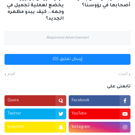
أصحابها في رؤوسنا؟
يخضع لعملية تجميل في
وجهه.. كيف يبدو مظهره
الجديد؟
Responsive Advertisement
إرسال تعليق (0)
أحدث
أقدم
تابعنى على
Quora
Facebook
Twitter
YouTube
snapchat
Instagram