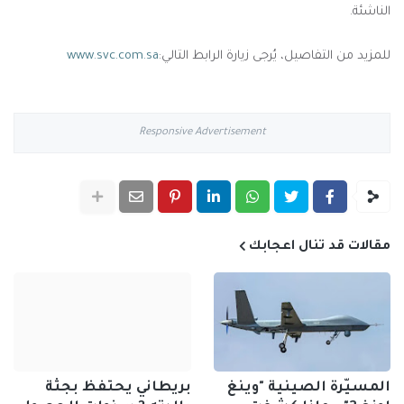
الناشئة.
للمزيد من التفاصيل، يُرجى زيارة الرابط التالي:
www.svc.com.sa
Responsive Advertisement
مقالات قد تنال اعجابك
المسيّرة الصينية "وينغ
بريطاني يحتفظ بجثة