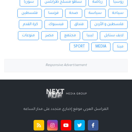
روسيا
رياضة
سطو مسلح طرابلس
سوريا
سياحة
سياسة
صحة
فرنسا
فلسطين
فلسطين و الأردن
فنداق
فيسبوك
كرة القدم
لايف ستايل
ليبيا
مجتمع
مصر
منوعات
ميتا
MEDIA
SPORT
Responsive Advertisement
المراسل العربي موقع إخباري متجدد على مدار الساعه