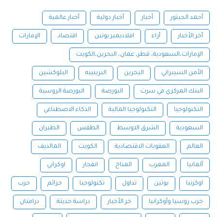
أحمد الحبتور
أخبار
أخبار دولية
أخبار عالمية
أخر الأخبار
أراء
افلاديمير بوتين
اقتصاد
الإمارات
الإمارات،السعودية، قطر، عمان، البحرين،الكويت
الأمن السيبراني
البحرين
البرينييه
البلوكشين
البنك المركزي في سرت
البورصة
البورصة الروسية
التكنولوجيا
التكنولوجيا المالية
الذكاء الاصطناعي
السعودية
الشرق الاوسط
الطقس
الطيران
العالم
العقوبات الاقتصادية
الكويت
المالديف
ألمانيا
المغرب
المناخ
انفجار
اوكراني
اوكرنيا
بوتين
تداول
تكنولوجيا
جرائم
حرب
حرب روسيا وأوكرانيا
خر الأخبار
دراسة حديثة
درامنان