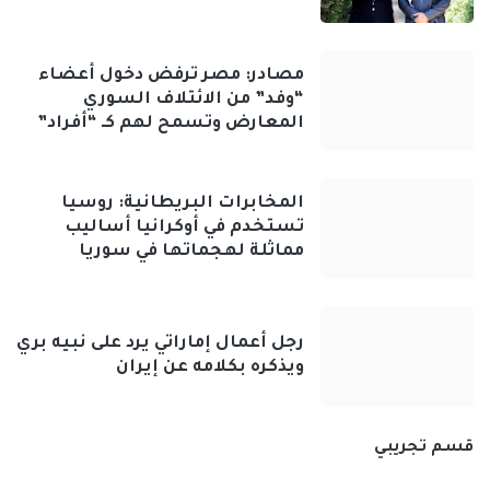
مصادر: مصر ترفض دخول أعضاء
“وفد” من الائتلاف السوري
المعارض وتسمح لهم كـ “أفراد”
المخابرات البريطانية: روسيا
تستخدم في أوكرانيا أساليب
مماثلة لهجماتها في سوريا
رجل أعمال إماراتي يرد على نبيه بري
ويذكره بكلامه عن إيران
قسم تجريبي