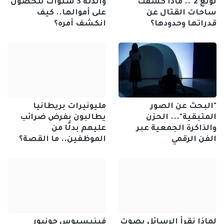
لونغ 2".. ماذا كشفت
والدته 3 سنوات للحصول
ساحات القتال عن
على أموالها.. كيف
قدراتها وحدودها؟
انكشف أمره؟
"البحث عن الصور
مليونيرات بريطانيا
المتبقية"... الحزن
يطالبون بفرض ضرائب
والذاكرة الجمعية عبر
عليهم بدلًا من
الفن الرقمي
الموظفين.. ما القصة؟
لماذا نقرأ الرسائل بصوت
فينيسيوس جونيور