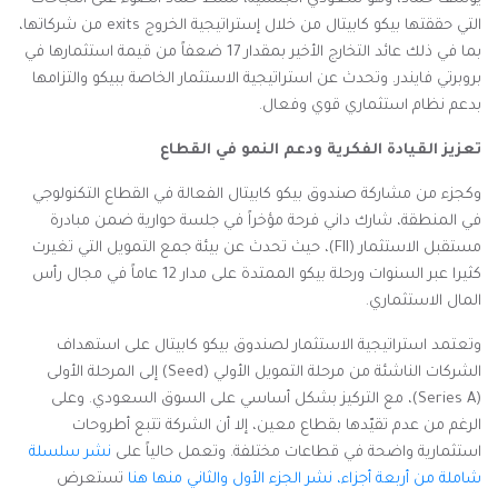
التي حققتها بيكو كابيتال من خلال إستراتيجية الخروج
exits
من شركاتها،
بما في ذلك عائد التخارج الأخير بمقدار 17 ضعفاً من قيمة استثمارها في
بروبرتي فايندر. وتحدث عن استراتيجية الاستثمار الخاصة ببيكو والتزامها
بدعم نظام استثماري قوي وفعال.
تعزيز القيادة الفكرية ودعم النمو في القطاع
وكجزء من مشاركة صندوق بيكو كابيتال الفعالة في القطاع التكنولوجي
في المنطقة، شارك داني فرحة مؤخراً في جلسة حوارية ضمن مبادرة
مستقبل الاستثمار (
FII
)، حيث تحدث عن بيئة جمع التمويل التي تغيرت
كثيرا عبر السنوات ورحلة بيكو الممتدة على مدار 12 عاماً في مجال رأس
المال الاستثماري.
وتعتمد استراتيجية الاستثمار لصندوق بيكو كابيتال على استهداف
الشركات الناشئة من مرحلة التمويل الأولي (
Seed
) إلى المرحلة الأولى
(
Series A
)، مع التركيز بشكل أساسي على السوق السعودي. وعلى
الرغم من عدم تقيّدها بقطاع معين، إلا أن الشركة تتبع أطروحات
استثمارية واضحة في قطاعات مختلفة. وتعمل حالياً على
نشر سلسلة
شاملة من أربعة أجزاء، نشر الجزء الأول والثاني منها هنا
تستعرض