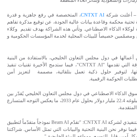
إمارات والسعودية وسائر أنحاء المنطقة
أعلنت شركة
CNTXT AI
، المتخصصة في رفع جاهزية و قدرة
تحتية محكمة وقاعدة بيانات عالية الجودة، عن توقيع مذكرة تفاهم
ة لوكلاء الذكاء الاصطناعي. وتأتي هذه الشراكة بهدف تقديم وكلاء
 ومصمّمين خصيصاً للبيئات المحلية لخدمة المؤسسات الحكومية و
أعمالها في دول مجلس التعاون الخليجي، بالاستفادة من البنية
ة التي تقدمها "
CNTXT AI
"، فيما ستدمج الأخيرة تقنيات تنفيذ
، لتوفير حلول ذكية تعمل بتلقائية، مصممة لتعزيز أمن
لبات الحوكمة الرقمية.
وق الذكاء الاصطناعي في دول مجلس التعاون الخليجي يُقدّر بين
4.2 و5.4 مليار دولار في عام 2025، مع توقعات ببلوغه 22.4 مليار دولار بحلول عام 2033، ما يعكس التوجه المتسارع
المتقدمة.
لتنفيذي لشركة
CNTXT AI
:
"تقدّم
Beam AI
نموذجاً متقدّماً لتطبيق
يما نوفر نحن البنية التحتية والبيانات التي تمثل الأساس. شراكتنا
 آمن، قابل للتوسع، ومواءم للبيئة الخليجية."