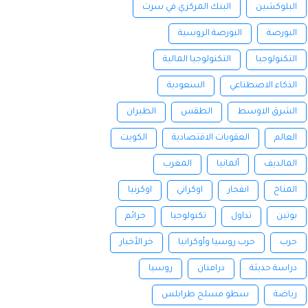
البلوكشين
البنك المركزي في سرت
البورصة
البورصة الروسية
التكنولوجيا
التكنولوجيا المالية
الذكاء الاصطناعي
السعودية
الشرق الاوسط
الطقس
الطيران
العالم
العقوبات الاقتصادية
الكويت
المالديف
ألمانيا
المغرب
المناخ
انفجار
اوكراني
اوكرنيا
بوتين
تداول
تكنولوجيا
جرائم
حرب
حرب روسيا وأوكرانيا
خر الأخبار
دراسة حديثة
درامنان
روسيا
رياضة
سطو مسلح طرابلس