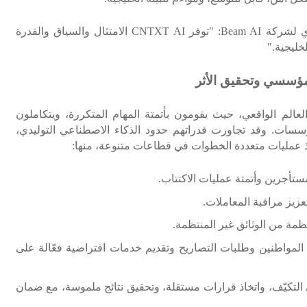
ذي لشركة
Beam AI
:
"توفر
CNTXT AI
الامتثال والسياق والقدرة
خليجية."
لمؤسسي وتحقيق الأثر
لعالم الواقعي، حيث يقومون بأتمتة المهام المتكررة، ويتكاملون
ؤسسات. وقد تجاوزت قدراتهم حدود الذكاء الاصطناعي التوليدي،
يذ عمليات متعددة الخطوات في قطاعات متنوعة، منها:
ستأجرين وأتمتة عمليات الاكتتاب.
تعزيز مراقبة المعاملات.
تظمة من الوثائق غير المنتظمة.
المواطنين وطلبات التصاريح وتقديم خدمات افتراضية فعّالة على
ى التكيّف، واتخاذ قرارات مستقلة، وتحقيق نتائج ملموسة، مع ضمان