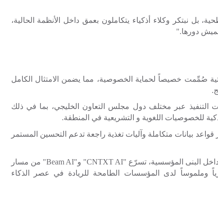
ة، بل نبتكر وكلاء أذكياء يتكاملون بعمق داخل الأنظمة الحالية،
هميش دورها."
تية صُمِّمت خصيصاً لحماية الخصوصية، مما يضمن الامتثال الكامل
.
ات التنفيذ عبر مختلف دول مجلس التعاون الخليجي، بما في ذلك
كية للخصوصيات اللغوية و التشريعية في المنطقة.
قواعد بيانات متكاملة وآليات تغذية راجعة تدعم التحسين المستمر
اخل البنى المؤسسية، تسرّع "
CNTXT AI
" و"
Beam AI
" من مسار
رياً وملموساً لدى المؤسسات الطامحة للريادة في عصر الذكاء