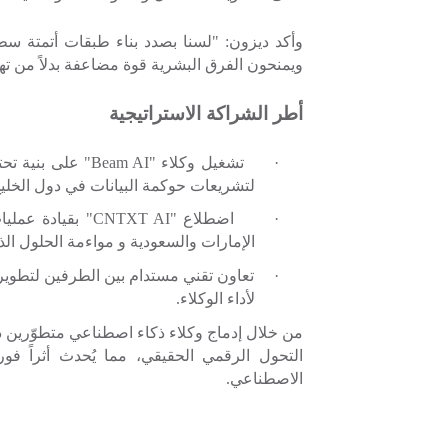
وأكد ديزون:
"لسنا بصدد بناء طبقات أتمتة سطحي
ويمنحون الفرق البشرية قوة مضاعفة بدلاً من ت
أطر الشراكة الاستراتيجية
·
تشغيل وكلاء "
Beam AI
" على بنية تح
لتشريعات حوكمة البيانات في دول الخليج
·
اضطلاع "
CNTXT AI
" بقيادة عملي
الإمارات والسعودية
و
مواءمة الحلول الذ
·
تعاون تقني مستدام بين الطرفين لتطوير 
لأداء الوكلاء.
من خلال إدماج وكلاء ذكاء اصطناعي متطوّرين د
التحول الرقمي الحقيقي، مما يُحدث أثراً فو
الاصطناعي.