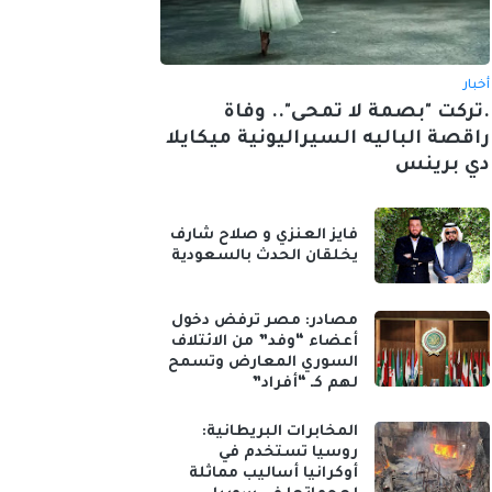
أخبار
.تركت "بصمة لا تمحى".. وفاة
راقصة الباليه السيراليونية ميكايلا
دي برينس
فايز العنزي و صلاح شارف
يخلقان الحدث بالسعودية
مصادر: مصر ترفض دخول
أعضاء “وفد” من الائتلاف
السوري المعارض وتسمح
لهم كـ “أفراد”
المخابرات البريطانية:
روسيا تستخدم في
أوكرانيا أساليب مماثلة