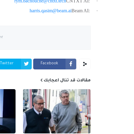
rym.bachouche@cntxt.tech
CNTXT AI:
·
harris.qasim@beam.ai
Beam AI:
·
nt
Twitter
Facebook
مقالات قد تنال اعجابك