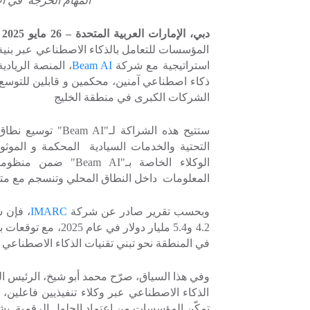
المهام الحرجة في ال
دبي، الإمارات العربية المتحدة –
26
مايو 2025 –
المؤسسات للتعامل بالذكاء الاصطناعي عبر بنية 
استراتيجية مع شركة
Beam AI
، المنصة الريادي
ذكاء اصطناعي آمنين، محكمين و قابلين للتوسع
الشركات الكبرى في منطقة الخليج
ستتيح هذه الشراكة لـ"
Beam AI
" توسيع نطاق 
التحتية والخدمات السيادية
المحكمة و الموثوق
الوكلاء الخاصة بـ"
Beam AI
" ضمن منظومتها
المعلومات داخل النطاق المحلي وتنسجم مع متط
وبحسب تقرير صادر عن شركة
IMARC
، فإن س
في المنطقة نحو تبني تقنيات الذكاء الاصطناعي 
وفي هذا السياق، صرّح محمد أبو شيخ، الرئيس ا
الذكاء الاصطناعي عبر وكلاء تنفيذيين فاعلين، ف
تمكّن المؤسسات من اعتماد الحلول الرقمية بشكل