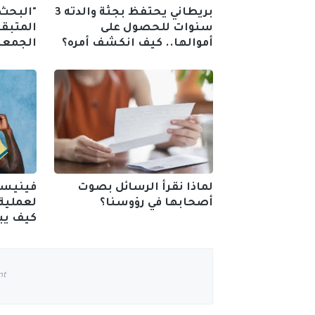
بريطاني يحتفظ بجثة والدته 3
"البحث
سنوات للحصول على
المتبقي
أموالها.. كيف انكشف أمره؟
الجمعية
لماذا نقرأ الرسائل بصوت
فينيسي
أصحابها في رؤوسنا؟
لعملية
كيف يب
nt