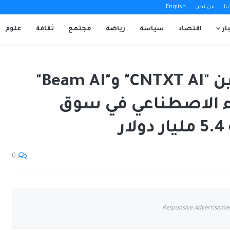
نا
من نحن
English
ار
اقتصاد
سياسة
رياضة
مجتمع
ثقافة
علوم
شراكة استراتيجية بين "CNTXT AI" و"Beam AI"
اء الاصطناعي في سوق
ر
0
Responsive Advertiseme