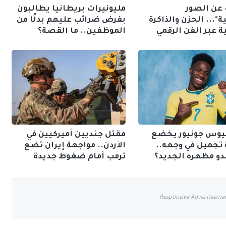
 عن الصور
مليونيرات بريطانيا يطالبون
ة"... الحزن والذاكرة
بفرض ضرائب عليهم بدلًا من
 عبر الفن الرقمي
الموظفين.. ما القصة؟
وس جونيور يخضع
مقتل جنديين أميركيين في
 تجميل في وجهه..
الأردن.. مواجهة إيران تضع
دو مظهره الجديد؟
ترمب أمام ضغوط جديدة
Responsive Advertiseme