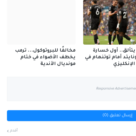
تألق.. أول خسارة
مخالفًا للبروتوكول... ترمب
ونايتد أمام توتنهام في
يخطف الأضواء في ختام
الإنكليزي
مونديال الأندية
Responsive Advertiseme
إرسال تعليق (0)
أقدم