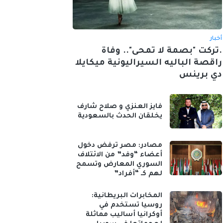
أخبار
.تركت "بصمة لا تمحى".. وفاة
راقصة الباليه السيراليونية ميكايلا
دي برينس
فايز العنزي و صلاح شارف
يخلقان الحدث بالسعودية
مصادر: مصر ترفض دخول
أعضاء “وفد” من الائتلاف
السوري المعارض وتسمح
لهم كـ “أفراد”
المخابرات البريطانية:
روسيا تستخدم في
أوكرانيا أساليب مماثلة