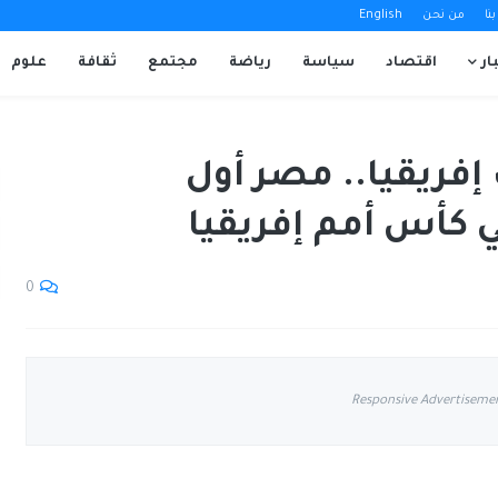
نا
من نحن
English
ار
اقتصاد
سياسة
رياضة
مجتمع
ثقافة
علوم
فريقيا.. مصر أول
ي كأس أمم إفريقيا
0
Responsive Advertiseme