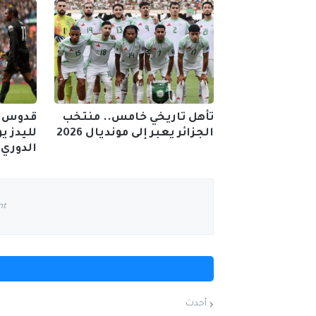
تأهل تاريخي خامس.. منتخب
قدوس ي
الجزائر يعبر إلى مونديال 2026
لليدز ي
الدوري 
nt
أحدث