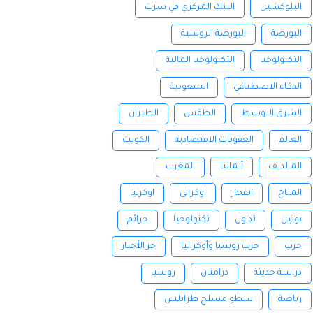
البلوكشين
البنك المركزي في سرت
البورصة
البورصة الروسية
التكنولوجيا
التكنولوجيا المالية
الذكاء الاصطناعي
السعودية
الشرق الاوسط
الطقس
الطيران
العالم
العقوبات الاقتصادية
الكويت
المالديف
ألمانيا
المغرب
المناخ
انفجار
اوكراني
اوكرنيا
بوتين
تداول
تكنولوجيا
جرائم
حرب
حرب روسيا وأوكرانيا
خر الأخبار
دراسة حديثة
درامنان
روسيا
رياضة
سطو مسلح طرابلس