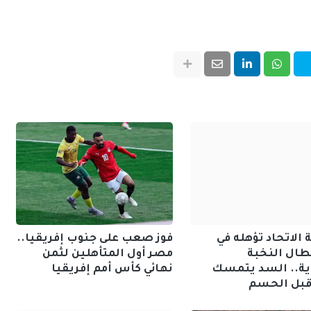
الاتحاد تؤهله في
فوز صعب على جنوب إفريقيا..
طال النخبة
مصر أول المتأهلين لثمن
ية.. السد يتمسك
نهائي كأس أمم إفريقيا
 قبل الحسم