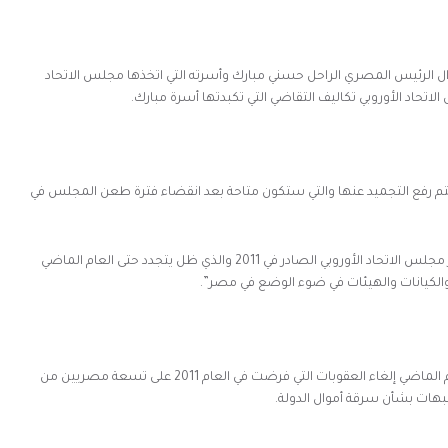
موال الرئيس المصري الراحل حسني مبارك وأسرته التي اتخذها مجلس الاتحاد
تحاد الأوروبي تكاليف التقاضي التي تكبدتها أسرة مبارك.
م رفع التجميد عنها والتي ستكون متاحة بعد انقضاء فترة طعن المجلس في
الموقع الإلكتروني الرسمي للمحكمة أفاد بأنها ألغت قرار مجلس الاتحاد الأوروبي الصادر في 2011 والذي ظل يتجدد حتى العام الماضي
الكيانات والهيئات في ضوء الوضع في مصر”.
يشار أن الاتحاد الأوروبي كان أعلن في مارس/ آذار من العام الماضي إلغاء العقوبات التي فرضت في العام 2011 على تسعة مصريين من
بهات بشأن سرقة أموال الدولة.