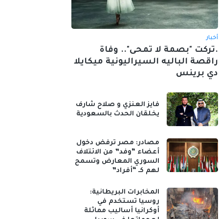
أخبار
.تركت "بصمة لا تمحى".. وفاة
راقصة الباليه السيراليونية ميكايلا
دي برينس
فايز العنزي و صلاح شارف
يخلقان الحدث بالسعودية
مصادر: مصر ترفض دخول
أعضاء “وفد” من الائتلاف
السوري المعارض وتسمح
لهم كـ “أفراد”
المخابرات البريطانية:
روسيا تستخدم في
أوكرانيا أساليب مماثلة