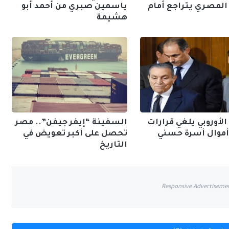
المصري يتراجع أمام
ياسمين صبري من أحمد أبو
هشيمة
 الأوروبي يلغي قرارات
السفينة “إيفر جيفن”.. مصر
أموال أسرة حسني
تحصل على أكبر تعويض في
التاريخ
Responsive Advertiseme