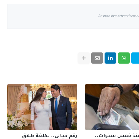
Responsive Advertiseme
 منذ خمس سنوات..
رقم خيالي.. تكلفة طلاق