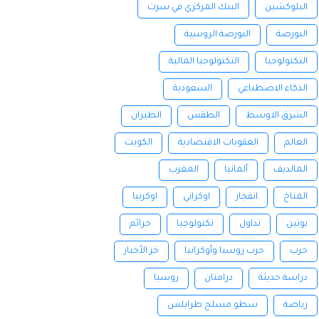
البلوكشين
البنك المركزي في سرت
البورصة
البورصة الروسية
التكنولوجيا
التكنولوجيا المالية
الذكاء الاصطناعي
السعودية
الشرق الاوسط
الطقس
الطيران
العالم
العقوبات الاقتصادية
الكويت
المالديف
ألمانيا
المغرب
المناخ
انفجار
اوكراني
اوكرنيا
بوتين
تداول
تكنولوجيا
جرائم
حرب
حرب روسيا وأوكرانيا
خر الأخبار
دراسة حديثة
درامنان
روسيا
رياضة
سطو مسلح طرابلس