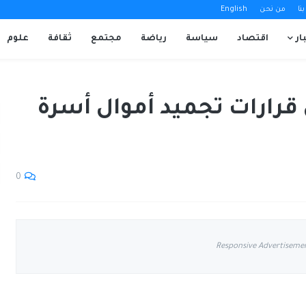
نا
من نحن
English
ار
اقتصاد
سياسة
رياضة
مجتمع
ثقافة
علوم
ي قرارات تجميد أموال أسرة
0
Responsive Advertiseme