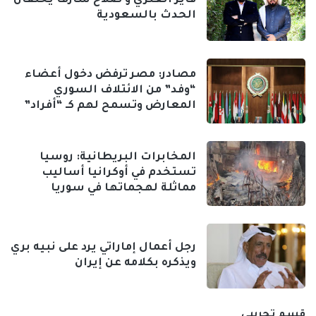
فايز العنزي و صلاح شارف يخلقان
الحدث بالسعودية
مصادر: مصر ترفض دخول أعضاء
“وفد” من الائتلاف السوري
المعارض وتسمح لهم كـ “أفراد”
المخابرات البريطانية: روسيا
تستخدم في أوكرانيا أساليب
مماثلة لهجماتها في سوريا
رجل أعمال إماراتي يرد على نبيه بري
ويذكره بكلامه عن إيران
قسم تجريبي