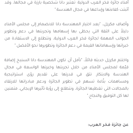
أمناء جائزة فخر العرب الدولية. تعتبر دانا شخصية بارزة في مجالها، وقد
أثبتت كفاءتها وإبداعها في مجال الهندسة."
وأضاف مكرزل، "يعد اختيار المهندسة دانا للانضمام إلى مجلس الأمناء
دليلاً على الثقة التي يحظى بها إسهامها وتجربتها في دعم وتطوير
الجوانب المهمة لجائزة فخر العرب الدولية، ونتطلع إلى الاستفادة من
خبراتها وإسهاماتها القيمة في دعم الجائزة وتطويرها نحو الأفضل."
واختتم مكرزل حديثه قائلاً، "نأمل أن تكون المهندسة دانا السنيح إضافة
قيّمة لمجلس الأمناء من خلال تجربتها وخبرتها الواسعة في مجال
الهندسة والابتكار. نثق في قدرتها على تقديم رؤى استراتيجية
ومساهمات بنّاءة تسهم في تطوير الجائزة ودعم مبادراتها للارتقاء
بالمجالات التي تغطيها الجائزة، ونتطلع إلى رؤية تأثيرها الإيجابي، متمنين
لها كل التوفيق والنجاح."
عن جائزة فخر العرب: