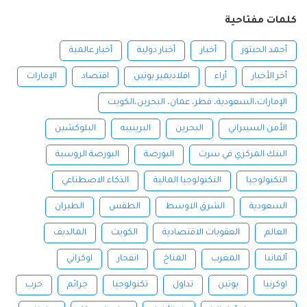
كلمات مفتاحية
أحمد الحبتور
أخبار
أخبار دولية
أخبار عالمية
أخر الأخبار
أراء
افلاديمير بوتين
اقتصاد
الإمارات
الإمارات،السعودية، قطر، عمان، البحرين،الكويت
الأمن السيبراني
البحرين
البرينييه
البلوكشين
البنك المركزي في سرت
البورصة
البورصة الروسية
التكنولوجيا
التكنولوجيا المالية
الذكاء الاصطناعي
السعودية
الشرق الاوسط
الطقس
الطيران
العالم
العقوبات الاقتصادية
الكويت
المالديف
ألمانيا
المغرب
المناخ
انفجار
اوكراني
اوكرنيا
بوتين
تداول
تكنولوجيا
جرائم
حرب