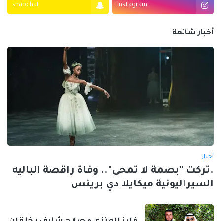
snapchat
Instagram
أخبار شائعة
أخبار
.تركت "بصمة لا تمحى".. وفاة راقصة الباليه
السيراليونية ميكايلا دي برينس