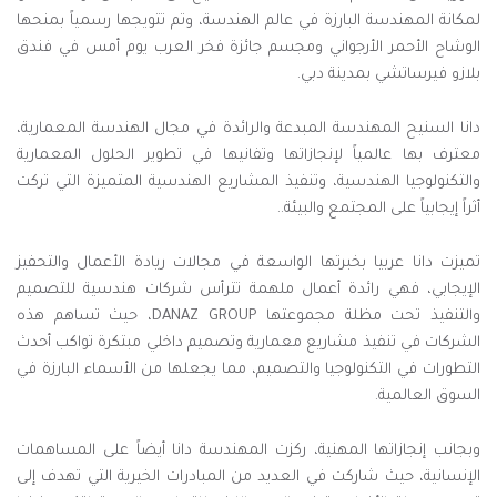
لمكانة المهندسة البارزة في عالم الهندسة، وتم تتويجها رسمياً بمنحها
الوشاح الأحمر الأرجواني ومجسم جائزة فخر العرب يوم أمس في فندق
بلازو فيرساتشي بمدينة دبي.
دانا السنيح المهندسة المبدعة والرائدة في مجال الهندسة المعمارية،
معترف بها عالمياً لإنجازاتها وتفانيها في تطوير الحلول المعمارية
والتكنولوجيا الهندسية، وتنفيذ المشاريع الهندسية المتميزة التي تركت
أثراً إيجابياً على المجتمع والبيئة.
.
تميزت دانا عربيا بخبرتها الواسعة في مجالات ريادة الأعمال والتحفيز
الإيجابي، فهي رائدة أعمال ملهمة تترأس شركات هندسية للتصميم
والتنفيذ تحت مظلة مجموعتها
DANAZ GROUP
، حيث
تساهم هذه
الشركات في تنفيذ مشاريع معمارية وتصميم داخلي مبتكرة تواكب أحدث
التطورات في التكنولوجيا والتصميم، مما يجعلها من الأسماء البارزة في
السوق العالمية.
وبجانب إنجازاتها المهنية، ركزت المهندسة دانا أيضاً على المساهمات
الإنسانية، حيث شاركت في العديد من المبادرات الخيرية التي تهدف إلى