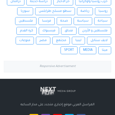
حرب روسيا وأوكرانيا
خر الأخبار
دراسة حديثة
درامنان
روسيا
رياضة
سطو مسلح طرابلس
سوريا
سياحة
سياسة
صحة
فرنسا
فلسطين
فلسطين و الأردن
فنداق
فيسبوك
كرة القدم
لايف ستايل
ليبيا
مجتمع
مصر
منوعات
ميتا
MEDIA
SPORT
Responsive Advertisement
المراسل العربي موقع إخباري متجدد على مدار الساعه