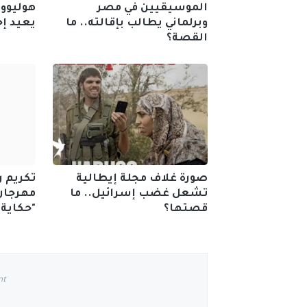
الموسيقيين في مصر
هوليوود
وبرلماني يطالب بإقالته.. ما
يعيد إح
القصة؟
صورة غلاف مجلة إيطالية
تكريم ر
تشعل غضب إسرائيل.. ما
مهرجان
قصتها؟
"حكاية
nt