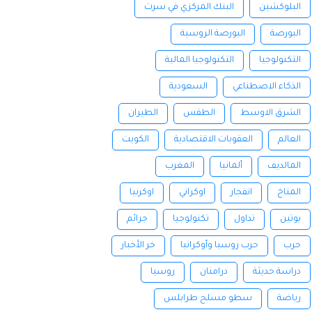
البلوكشين
البنك المركزي في سرت
البورصة
البورصة الروسية
التكنولوجيا
التكنولوجيا المالية
الذكاء الاصطناعي
السعودية
الشرق الاوسط
الطقس
الطيران
العالم
العقوبات الاقتصادية
الكويت
المالديف
ألمانيا
المغرب
المناخ
انفجار
اوكراني
اوكرنيا
بوتين
تداول
تكنولوجيا
جرائم
حرب
حرب روسيا وأوكرانيا
خر الأخبار
دراسة حديثة
درامنان
روسيا
رياضة
سطو مسلح طرابلس