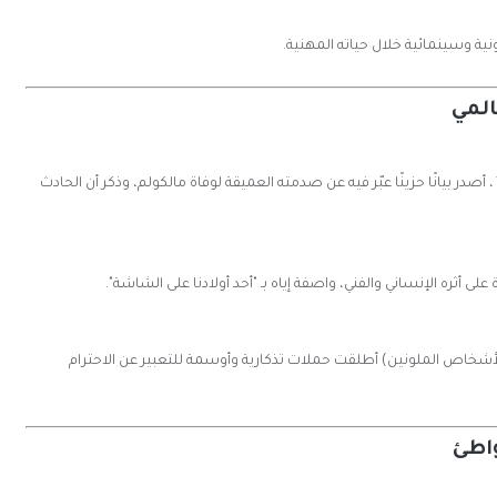
نية وسينمائية خلال حياته المهنية.
المي
، أصدر بيانًا حزينًا عبّر فيه عن صدمته العميقة لوفاة مالكولم، وذكر أن الحادث
ى أثره الإنساني والفني، واصفة إياه بـ "أحد أولادنا على الشاشة".
الأشخاص الملونين) أطلقت حملات تذكارية وأوسمة للتعبير عن الاحترام
واطئ