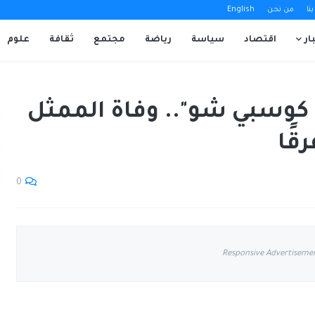
نا
من نحن
English
ار
اقتصاد
سياسة
رياضة
مجتمع
ثقافة
علوم
كوسبي شو".. وفاة الممثل
قًا
0
Responsive Advertiseme