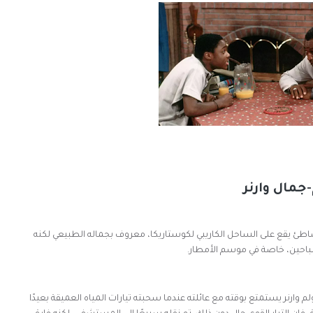
جمال وارنر
(Cocles Beach)، وهي شاطئ يقع على الساحل الكاريبي لكوستاريكا، معروف بجماله الطبيعي لكنه
سباحين، خاصة في موسم الأمطار.
ليو 2025، كان مالكولم وارنر يستمتع بوقته مع عائلته عندما سحبته تيارات المياه العميقة بعيدًا