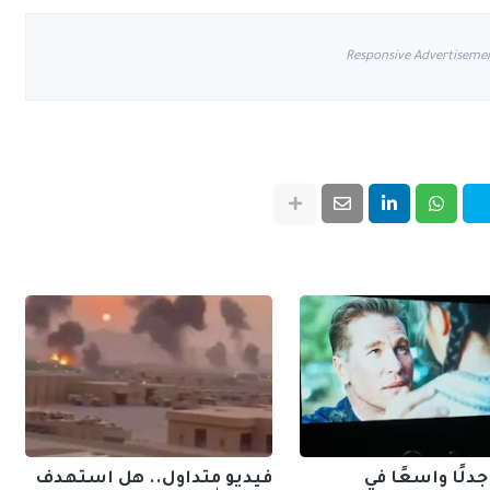
Responsive Advertiseme
لًا واسعًا في
فيديو متداول.. هل استهدف