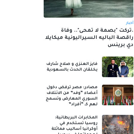
أخبار
.تركت "بصمة لا تمحى".. وفاة
راقصة الباليه السيراليونية ميكايلا
دي برينس
فايز العنزي و صلاح شارف
يخلقان الحدث بالسعودية
مصادر: مصر ترفض دخول
أعضاء “وفد” من الائتلاف
السوري المعارض وتسمح
لهم كـ “أفراد”
المخابرات البريطانية:
روسيا تستخدم في
أوكرانيا أساليب مماثلة