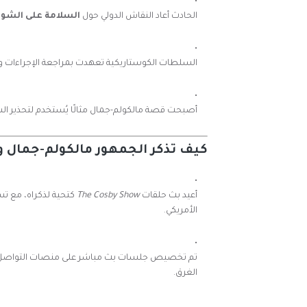
الحادث أعاد النقاش الدولي حول
السلامة على الشو
السلطات الكوستاريكية تعهدت بمراجعة الإجراءات وتعزي
أصبحت قصة مالكولم-جمال مثالًا يُستخدم لتحذير الس
كيف تذكر الجمهور مالكولم-جمال وا
أعيد بث حلقات
The Cosby Show
كتحية لذكراه، مع تس
الأمريكي.
تم تخصيص جلسات بث مباشر على منصات التواصل الا
الغرق.