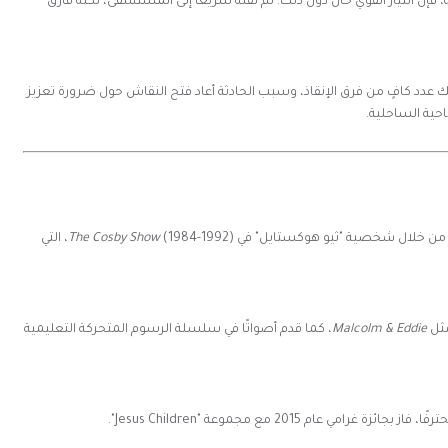
إن التيار القوي حال دون ذلك. تم نقله سريعًا إلى المستشفى، لكنه فارق
ك عدد كافٍ من فرق الإنقاذ، وسبب الحادثة أعاد فتح النقاش حول ضرورة تعزيز
حية الساحلية.
ة من خلال شخصية "ثيو هوكستايل" في
The Cosby Show
(1984-1992)، التي
مثل
Malcolm & Eddie
، كما قدم أصواتًا في سلسلة الرسوم المتحركة التعليمية
 عام 2015 مع مجموعة "Jesus Children".