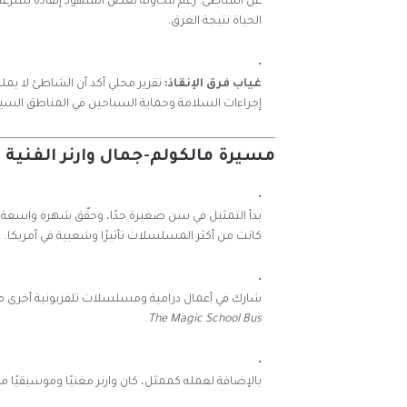
عن الشاطئ. رغم محاولة بعض الشهود إنقاذه بسرعة، ف
الحياة نتيجة الغرق.
غياب فرق الإنقاذ:
تقرير محلي أكد أن الشاطئ لا يمل
إجراءات السلامة وحماية السباحين في المناطق السيا
مسيرة مالكولم-جمال وارنر الفنية
بدأ التمثيل في سن صغيرة جدًا، وحقّق شهرة واسع
كانت من أكثر المسلسلات تأثيرًا وشعبية في أمريكا.
شارك في أعمال درامية ومسلسلات تلفزيونية أخرى 
.
The Magic School Bus
بالإضافة لعمله كممثل، كان وارنر مغنيًا وموسيقيًا محترفًا، فاز بجائزة غرامي