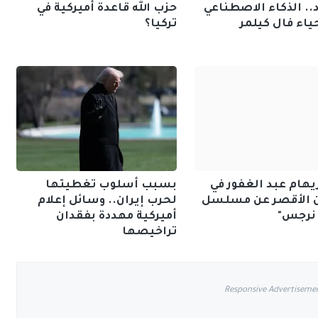
.. الذكاء الاصطناعي
حزب الله قاعدة أميركية في
ياء فال كيلمر
تركيا؟
يهام عبد الغفور في
بسبب أسلوب تغطيتها
 الأقصر عن مسلسل
لحرب إيران.. وسائل إعلام
 نرجس"
أميركية مهددة بفقدان
تراخيصها
Responsive Advertiseme