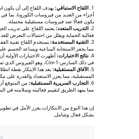
اللقاح الاستباقي:
يهدف اللقاح إلى أن يكون اس
أجزاء من العديد من فيروسات الكورونا، بما في ذ
يكون فعالًا ضد فيروسات مستقبلية محتملة.
التدريب المتعدد:
يعتمد اللقاح على تدريب الج
فعالية الحماية ويقلل من احتمالات التعرض للع
التقنية المستخدمة:
يستخدم اللقاح تقنية القف
مما يحفز الاستجابة المناعية ويساعد الجسم عل
نتائج الاختبارات:
أظهرت الاختبارات الأولية أن 
في ذلك السارس-Cov-1، وهو الفيروس الذي تسبب في تفشي السارس في عام 2003.
الآفاق المستقبلية:
يعد هذا الابتكار نقطة انط
المستقبلية، مما يعزز الاستعداد والقدرة على مك
التجارب السريرية المستقبلية:
من المتوقع أن 
مما يمهد الطريق لتقييم فعاليته وسلامته في الب
إن هذا النوع من الابتكارات يعزز الأمل في تط
بشكل فعال وشامل.
nt