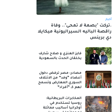
أخبار
.تركت "بصمة لا تمحى".. وفاة
راقصة الباليه السيراليونية ميكايلا
دي برينس
فايز العنزي و صلاح شارف
يخلقان الحدث بالسعودية
مصادر: مصر ترفض دخول
أعضاء “وفد” من الائتلاف
السوري المعارض وتسمح
لهم كـ “أفراد”
المخابرات البريطانية:
روسيا تستخدم في
أوكرانيا أساليب مماثلة