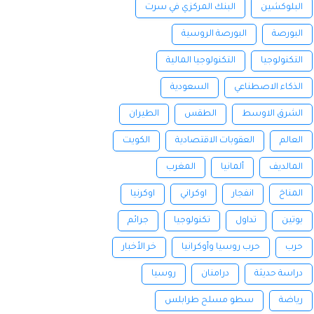
البلوكشين
البنك المركزي في سرت
البورصة
البورصة الروسية
التكنولوجيا
التكنولوجيا المالية
الذكاء الاصطناعي
السعودية
الشرق الاوسط
الطقس
الطيران
العالم
العقوبات الاقتصادية
الكويت
المالديف
ألمانيا
المغرب
المناخ
انفجار
اوكراني
اوكرنيا
بوتين
تداول
تكنولوجيا
جرائم
حرب
حرب روسيا وأوكرانيا
خر الأخبار
دراسة حديثة
درامنان
روسيا
رياضة
سطو مسلح طرابلس