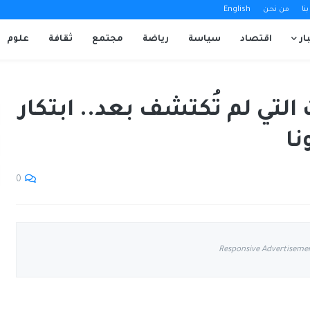
نا
من نحن
English
ار
اقتصاد
سياسة
رياضة
مجتمع
ثقافة
علوم
لتي لم تُكتشف بعد.. ابتكار
نا
0
Responsive Advertiseme