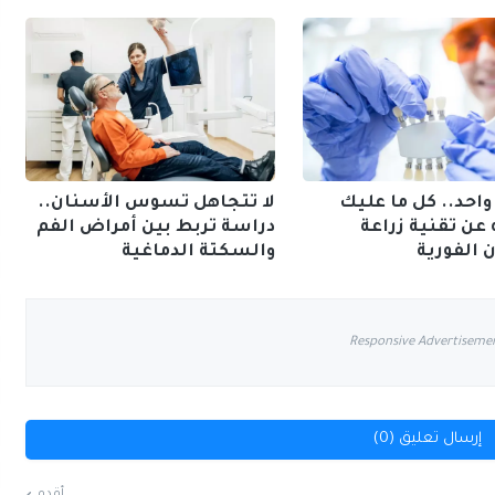
واحد.. كل ما عليك
لا تتجاهل تسوس الأسنان..
عن تقنية زراعة
دراسة تربط بين أمراض الفم
 الفورية
والسكتة الدماغية
Responsive Advertiseme
إرسال تعليق (0)