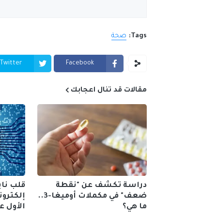
Tags:
صحة
Twitter
Facebook
مقالات قد تنال اعجابك
دراسة تكشف عن "نقطة
قلب نا
ضعف" في مكملات أوميغا-3..
إلكترون
ما هي؟
الأول عا