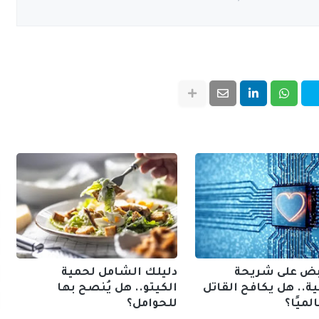
بض على شريحة
دليلك الشامل لحمية
ية.. هل يكافح القاتل
الكيتو.. هل يُنصح بها
لميًا؟
للحوامل؟